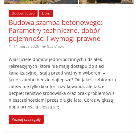
poradniki.
Budownictwo
Dom
Porady
Budowa szamba betonowego:
–
Parametry techniczne, dobór
praktyczne
pojemności i wymogi prawne
porady
14 marca 2026
852 Views
i
wskazówki
Właściciele domów jednorodzinnych i działek
–
rekreacyjnych, które nie mają dostępu do sieci
poradniki
kanalizacyjnej, stają przed ważnym wyborem –
na
jakie szambo będzie najlepsze? Od jakości zbiornika
zależy nie tylko komfort użytkowania, ale także
każdy
bezpieczeństwo środowiska oraz brak problemów z
temat
nieszczelnościami przez długie lata. Coraz większą
popularnością cieszą się …
Poznaj szczegóły