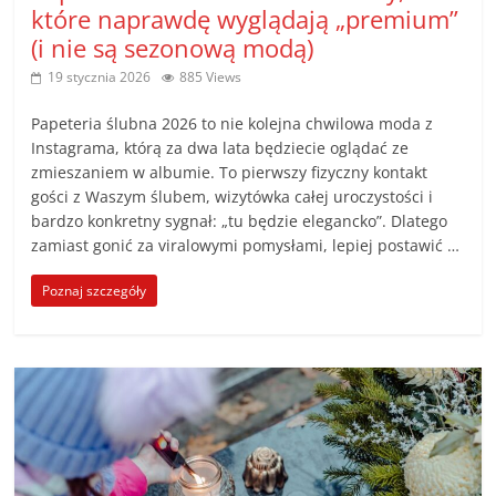
które naprawdę wyglądają „premium”
(i nie są sezonową modą)
19 stycznia 2026
885 Views
Papeteria ślubna 2026 to nie kolejna chwilowa moda z
Instagrama, którą za dwa lata będziecie oglądać ze
zmieszaniem w albumie. To pierwszy fizyczny kontakt
gości z Waszym ślubem, wizytówka całej uroczystości i
bardzo konkretny sygnał: „tu będzie elegancko”. Dlatego
zamiast gonić za viralowymi pomysłami, lepiej postawić …
Poznaj szczegóły