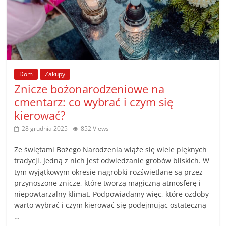
Dom
Zakupy
Znicze bożonarodzeniowe na
cmentarz: co wybrać i czym się
kierować?
28 grudnia 2025
852 Views
Ze świętami Bożego Narodzenia wiąże się wiele pięknych
tradycji. Jedną z nich jest odwiedzanie grobów bliskich. W
tym wyjątkowym okresie nagrobki rozświetlane są przez
przynoszone znicze, które tworzą magiczną atmosferę i
niepowtarzalny klimat. Podpowiadamy więc, które ozdoby
warto wybrać i czym kierować się podejmując ostateczną
…