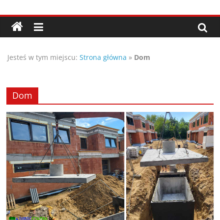
Przejdź
Porady,
do
treści
wskazówki
Jesteś w tym miejscu:
Strona główna
»
Dom
oraz
ciekawe
Dom
rady
–
poznaj
te