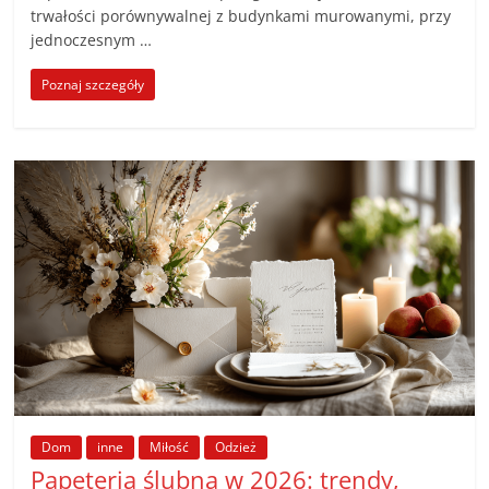
trwałości porównywalnej z budynkami murowanymi, przy
jednoczesnym …
Poznaj szczegóły
Dom
inne
Miłość
Odzież
Papeteria ślubna w 2026: trendy,