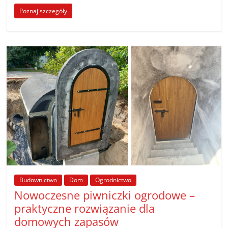
Poznaj szczegóły
Budownictwo
Dom
Ogrodnictwo
Nowoczesne piwniczki ogrodowe –
praktyczne rozwiązanie dla
domowych zapasów