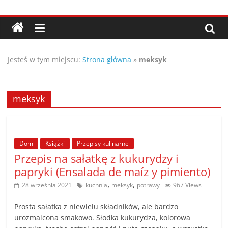
Przejdź
Porady,
do
treści
wskazówki
Jesteś w tym miejscu:
Strona główna
»
meksyk
oraz
ciekawe
meksyk
rady
Dom
Książki
Przepisy kulinarne
–
Przepis na sałatkę z kukurydzy i
papryki (Ensalada de maíz y pimiento)
poznaj
,
,
28 września 2021
kuchnia
meksyk
potrawy
967 Views
te
Prosta sałatka z niewielu składników, ale bardzo
urozmaicona smakowo. Słodka kukurydza, kolorowa