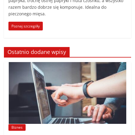
papryka, trochę ostrej papryki i nuta czosnku, a wszystko
poradniki.
razem bardzo dobrze się komponuje. Idealna do
pieczonego mięsa.
Porady
Poznaj szczegóły
–
praktyczne
porady
i
Ostatnio dodane wpisy
wskazówki
–
poradniki
na
każdy
temat
Biznes