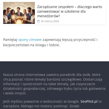
Zarządzanie zespołem – dlaczego warto
zainwestować w szkolenie dla
menedżerów?
25 marca 2026
Pamiętaj
opony zimowe
zapewniają lepszą przyczepność i
bezpieczeństwo na śniegu i lodzie.
Nasza strona internetowa zawiera poradniki dla osób, które
chcą poznać różne tematy bardziej szczegółowo. Dostarczają
informacji i spostrzeżeń na takie tematy, jak rozpoczęcie
działalności gospodarczej, zdrowego trybu życia lub gotowania
i wiele innych.
Jeśli myślisz poważnie o widoczności w Google,
SeoPilot.pl
to
narzędzie, którego nie możesz pominąć. Dzięki