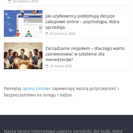
20 kwietnia 2026
Jak użytkownicy podejmują decyzje
zakupowe online – psychologia, która
sprzedaje.
20 kwietnia 2026
Zarządzanie zespołem – dlaczego warto
zainwestować w szkolenie dla
menedżerów?
25 marca 2026
Pamiętaj
opony zimowe
zapewniają lepszą przyczepność i
bezpieczeństwo na śniegu i lodzie.
Nasza strona internetowa zawiera poradniki dla osób, które