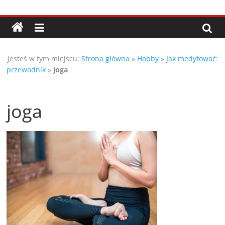
Przejdź
Porady,
do
treści
wskazówki
Jesteś w tym miejscu:
Strona główna
»
Hobby
»
Jak medytować:
oraz
przewodnik
»
joga
ciekawe
joga
rady
–
poznaj
te