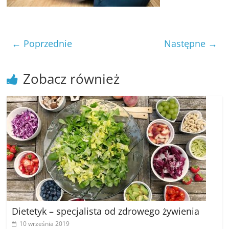
poradniki.
Porady
← Poprzednie
Następne →
–
praktyczne
porady
Zobacz również
i
wskazówki
–
poradniki
na
każdy
temat
Dietetyk – specjalista od zdrowego żywienia
10 września 2019