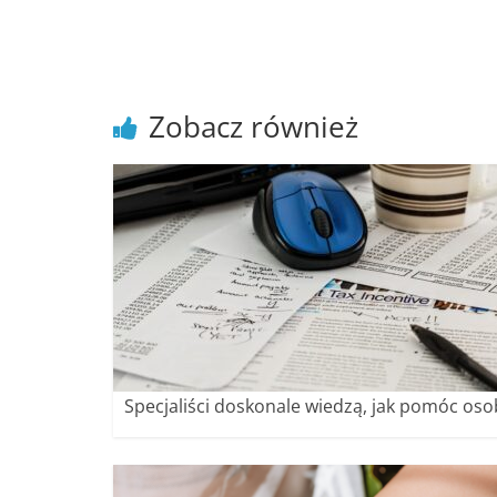
poradniki.
Porady
–
Zobacz również
praktyczne
porady
i
wskazówki
–
poradniki
na
każdy
temat
Specjaliści doskonale wiedzą, jak pomóc os