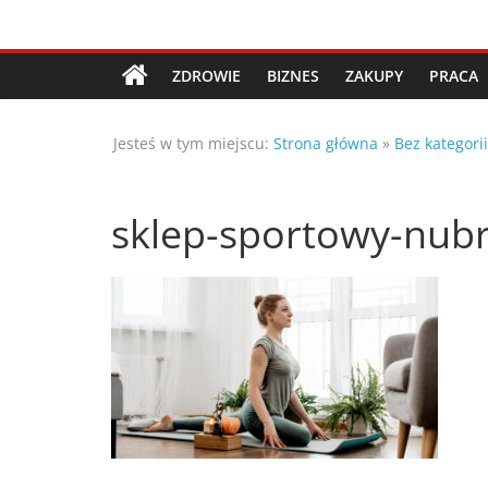
Przejdź
Porady,
do
treści
ZDROWIE
BIZNES
ZAKUPY
PRACA
wskazówki
Jesteś w tym miejscu:
Strona główna
»
Bez kategorii
oraz
ciekawe
sklep-sportowy-nubr
rady
–
poznaj
te