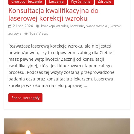
Choroby i leczenie
Leczenie
Wyróżnione
Zdrowie
Konsultacja kwalifikacyjna do
laserowej korekcji wzroku
,
,
,
,
2 lipca 2024
korekcja wzroku
leczenie
wada wzroku
wzrok
zdrowie
1037 Views
Rozważasz laserową korekcję wzroku, ale nie jesteś
pewien/pewna, czy to odpowiedni zabieg dla Ciebie i
masz pewne wątpliwości? Zacznij od konsultacji
kwalifikacyjnej, która jest kluczowym etapem całego
procesu. Podczas tej wizyty zostaną przeprowadzone
badania oczu oraz konsultacja z lekarzem. Laserowa
korekcja wzroku ma na celu poprawę …
Poznaj szczegóły