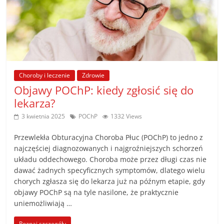
Choroby i leczenie
Zdrowie
Objawy POChP: kiedy zgłosić się do
lekarza?
3 kwietnia 2025
POChP
1332 Views
Przewlekła Obturacyjna Choroba Płuc (POChP) to jedno z
najczęściej diagnozowanych i najgroźniejszych schorzeń
układu oddechowego. Choroba może przez długi czas nie
dawać żadnych specyficznych symptomów, dlatego wielu
chorych zgłasza się do lekarza już na późnym etapie, gdy
objawy POChP są na tyle nasilone, że praktycznie
uniemożliwiają …
Poznaj szczegóły