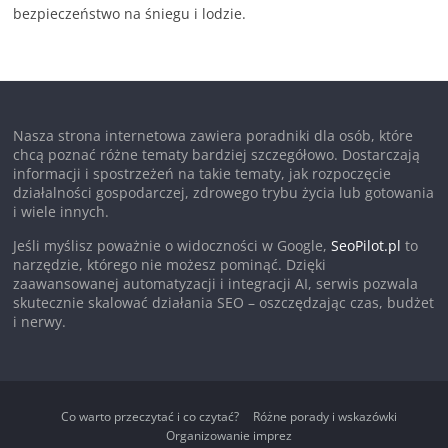
bezpieczeństwo na śniegu i lodzie.
Nasza strona internetowa zawiera poradniki dla osób, które
chcą poznać różne tematy bardziej szczegółowo. Dostarczają
informacji i spostrzeżeń na takie tematy, jak rozpoczęcie
działalności gospodarczej, zdrowego trybu życia lub gotowania
i wiele innych.
Jeśli myślisz poważnie o widoczności w Google,
SeoPilot.pl
to
narzędzie, którego nie możesz pominąć. Dzięki
zaawansowanej automatyzacji i integracji AI, serwis pozwala
skutecznie skalować działania SEO – oszczędzając czas, budżet
i nerwy.
Co warto przeczytać i co czytać?
Różne porady i wskazówki
Organizowanie imprez