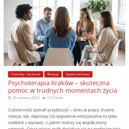
Choroby i leczenie
Relacje
Społeczeństwo
Psychoterapia Kraków – skuteczna
pomoc w trudnych momentach życia
25 czerwca 2025
723 Views
Codzienność potrafi przytłoczyć – stres w pracy, trudne
relacje, lęk, depresja czy wypalenie emocjonalne to tylko
niektóre z wyzwań, z jakimi mierzy się współczesny
człowiek. Coraz więcej osób decyduje się na profesjonalne