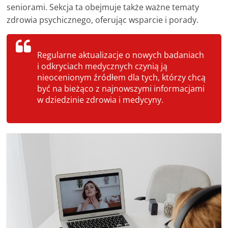
poradniki.
seniorami. Sekcja ta obejmuje także ważne tematy
zdrowia psychicznego, oferując wsparcie i porady.
Porady
–
Regularne aktualizacje o nowych badaniach
praktyczne
i odkryciach medycznych czynią ją
porady
nieocenionym źródłem dla tych, którzy chcą
i
być na bieżąco z najnowszymi informacjami
wskazówki
w dziedzinie zdrowia i medycyny.
–
poradniki
na
każdy
temat