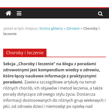
Przejdź
Porady,
do
treści
wskazówki
Jesteś w tym miejscu:
Strona główna
»
Zdrowie
»
Choroby i
oraz
leczenie
ciekawe
Choroby i leczenie
rady
Sekcja „Choroby i leczenie” na blogu z poradami
zdrowotnymi jest kompendium wiedzy o zdrowiu,
–
które łączy naukowe informacje z praktycznymi
poradami.
Zawiera szczegółowe artykuły na temat
poznaj
różnych chorób, ich objawów i metod leczenia, a także
porady dotyczące zdrowego stylu życia. Dostarcza
te
informacji dostosowanych do różnych grup wiekowych i
płci, od zdrowia dzieci i niemowląt po opiekę nad