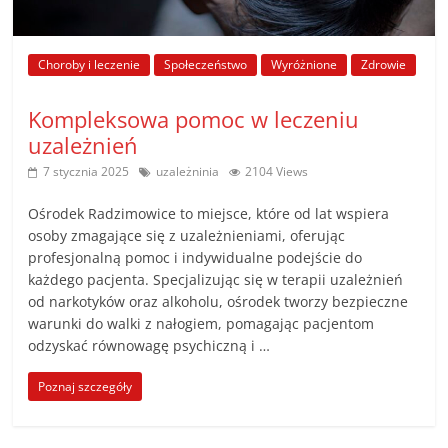
Choroby i leczenie
Społeczeństwo
Wyróżnione
Zdrowie
Kompleksowa pomoc w leczeniu
uzależnień
7 stycznia 2025
uzależninia
2104 Views
Ośrodek Radzimowice to miejsce, które od lat wspiera
osoby zmagające się z uzależnieniami, oferując
profesjonalną pomoc i indywidualne podejście do
każdego pacjenta. Specjalizując się w terapii uzależnień
od narkotyków oraz alkoholu, ośrodek tworzy bezpieczne
warunki do walki z nałogiem, pomagając pacjentom
odzyskać równowagę psychiczną i …
Poznaj szczegóły