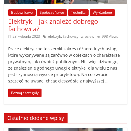
poradniki.
Budownictwo
Społeczeństwo
Technika
Wyróżnione
Porady
Elektryk – jak znaleźć dobrego
–
fachowca?
praktyczne
,
,
23 kwietnia 2023
elektryk
fachowcy
wrocław
998 Views
porady
i
Prace elektryczne to szeroki zakres różnorodnych usług,
wskazówki
które wykonywane są zarówno w obiektach o charakterze
–
prywatnym, jak również publicznym. Nic więc dziwnego,
że znalezienie godnego uwagi elektryka, dla wielu z nas
poradniki
jest czynnością wysoce priorytetową. Na co zwrócić
na
szczególną uwagę, chcąc cieszyć się z najwyższej …
każdy
temat
Poznaj szczegóły
Ostatnio dodane wpisy