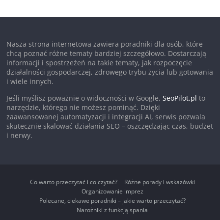
Nasza strona internetowa zawiera poradniki dla osób, które
chcą poznać różne tematy bardziej szczegółowo. Dostarczają
informacji i spostrzeżeń na takie tematy, jak rozpoczęcie
działalności gospodarczej, zdrowego trybu życia lub gotowania
i wiele innych.
Jeśli myślisz poważnie o widoczności w Google,
SeoPilot.pl
to
narzędzie, którego nie możesz pominąć. Dzięki
zaawansowanej automatyzacji i integracji AI, serwis pozwala
skutecznie skalować działania SEO – oszczędzając czas, budżet
i nerwy.
Co warto przeczytać i co czytać?
Różne porady i wskazówki
Organizowanie imprez
Polecane, ciekawe poradniki – jakie warto przeczytać?
Narożniki z funkcją spania