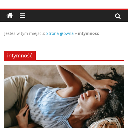
Przejdź
Porady,
do
treści
wskazówki
Jesteś w tym miejscu:
Strona główna
»
intymność
oraz
ciekawe
intymność
rady
–
poznaj
te