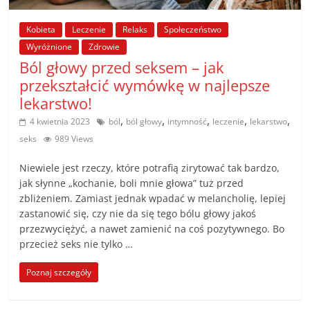
poradniki.
Kobieta
Leczenie
Relaks
Społeczeństwo
Porady
Wyróżnione
Zdrowie
–
Ból głowy przed seksem – jak
praktyczne
przekształcić wymówkę w najlepsze
porady
lekarstwo!
i
,
,
,
,
,
4 kwietnia 2023
ból
ból głowy
intymność
leczenie
lekarstwo
wskazówki
seks
989 Views
–
poradniki
Niewiele jest rzeczy, które potrafią zirytować tak bardzo,
na
jak słynne „kochanie, boli mnie głowa” tuż przed
każdy
zbliżeniem. Zamiast jednak wpadać w melancholię, lepiej
temat
zastanowić się, czy nie da się tego bólu głowy jakoś
przezwyciężyć, a nawet zamienić na coś pozytywnego. Bo
przecież seks nie tylko …
Poznaj szczegóły