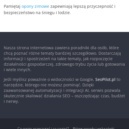
Pamiętaj
opony zimowe
zapewniają lepszą przyczepność i
bezpieczeństwo na śniegu i lodzie.
Nasza strona internetowa zawiera poradniki dla osób, które
chcą poznać różne tematy bardziej szczegółowo. Dostarczają
informacji i spostrzeżeń na takie tematy, jak rozpoczęcie
działalności gospodarczej, zdrowego trybu życia lub gotowania
i wiele innych.
Jeśli myślisz poważnie o widoczności w Google,
SeoPilot.pl
to
narzędzie, którego nie możesz pominąć. Dzięki
zaawansowanej automatyzacji i integracji AI, serwis pozwala
skutecznie skalować działania SEO – oszczędzając czas, budżet
i nerwy.
Co warto przeczytać i co czytać?
Różne porady i wskazówki