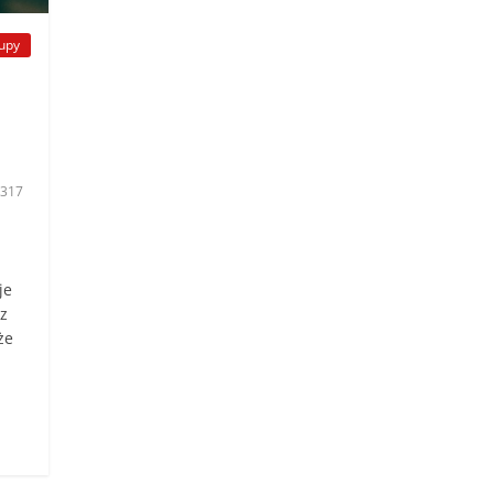
upy
317
je
z
że