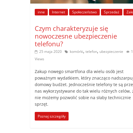
poradniki.
inne
Internet
Społeczeństwo
Sprzedaż
Zak
Porady
Czym charakteryzuje się
–
nowoczesne ubezpieczenie
praktyczne
telefonu?
porady
,
,
i
25 maja 2020
komórki
telefon
ubezpieczenie
1
wskazówki
Views
–
Zakup nowego smartfona dla wielu osób jest
poradniki
poważnym wydatkiem, który znacząco nadszarpu
na
domowy budżet. Jednocześnie telefony te są prze
każdy
nas wykorzystywane do tak wielu różnych celów, 
temat
nie możemy pozwolić sobie na słaby technicznie
sprzęt.
Poznaj szczegóły