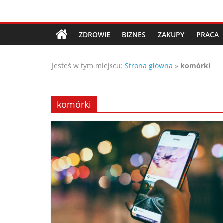
Przejdź
Porady,
do
treści
ZDROWIE
BIZNES
ZAKUPY
PRACA
wskazówki
Jesteś w tym miejscu:
Strona główna
»
komórki
oraz
ciekawe
komórki
rady
–
poznaj
te