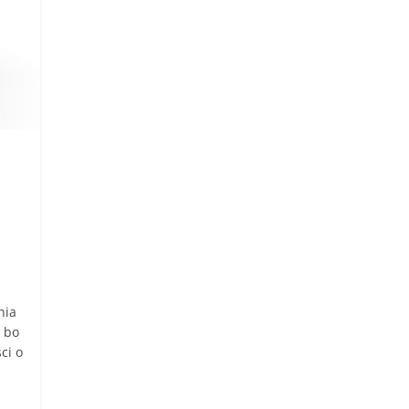
nia
, bo
ci o