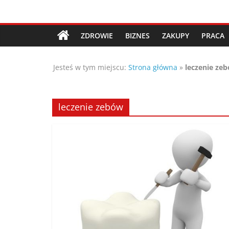
Przejdź
Porady,
do
treści
ZDROWIE
BIZNES
ZAKUPY
PRACA
wskazówki
Jesteś w tym miejscu:
Strona główna
»
leczenie ze
oraz
ciekawe
leczenie zebów
rady
–
poznaj
te