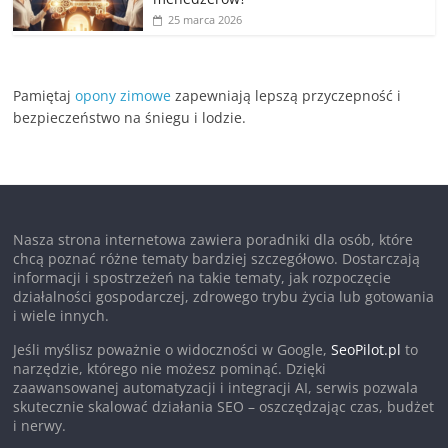
25 marca 2026
Pamiętaj
opony zimowe
zapewniają lepszą przyczepność i
bezpieczeństwo na śniegu i lodzie.
Nasza strona internetowa zawiera poradniki dla osób, które
chcą poznać różne tematy bardziej szczegółowo. Dostarczają
informacji i spostrzeżeń na takie tematy, jak rozpoczęcie
działalności gospodarczej, zdrowego trybu życia lub gotowania
i wiele innych.
Jeśli myślisz poważnie o widoczności w Google,
SeoPilot.pl
to
narzędzie, którego nie możesz pominąć. Dzięki
zaawansowanej automatyzacji i integracji AI, serwis pozwala
skutecznie skalować działania SEO – oszczędzając czas, budżet
i nerwy.