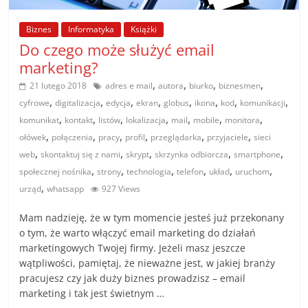
poradniki.
Biznes
Informatyka
Książki
Porady
Do czego może służyć email
–
marketing?
praktyczne
,
,
,
,
21 lutego 2018
adres e mail
autora
biurko
biznesmen
porady
,
,
,
,
,
,
,
,
cyfrowe
digitalizacja
edycja
ekran
globus
ikona
kod
komunikacji
i
,
,
,
,
,
,
,
komunikat
kontakt
listów
lokalizacja
mail
mobile
monitora
wskazówki
,
,
,
,
,
,
ołówek
połączenia
pracy
profil
przeglądarka
przyjaciele
sieci
–
,
,
,
,
,
web
skontaktuj się z nami
skrypt
skrzynka odbiorcza
smartphone
poradniki
,
,
,
,
,
,
społecznej nośnika
strony
technologia
telefon
układ
uruchom
na
,
urząd
whatsapp
927 Views
każdy
temat
Mam nadzieję, że w tym momencie jesteś już przekonany
o tym, że warto włączyć email marketing do działań
marketingowych Twojej firmy. Jeżeli masz jeszcze
wątpliwości, pamiętaj, że nieważne jest, w jakiej branży
pracujesz czy jak duży biznes prowadzisz – email
marketing i tak jest świetnym …