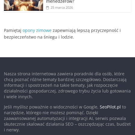
menedżerów?
25 marca 2026
Pamiętaj
opony zimowe
zapewniają lepszą przyczepność i
bezpieczeństwo na śniegu i lodzie.
Nasza strona internetowa zawiera poradniki dla osób, które
chcą poznać różne tematy bardziej szczegółowo. Dostarczają
informacji i spostrzeżeń na takie tematy, jak rozpoczęcie
działalności gospodarczej, zdrowego trybu życia lub gotowania
i wiele innych.
Jeśli myślisz poważnie o widoczności w Google,
SeoPilot.pl
to
narzędzie, którego nie możesz pominąć. Dzięki
zaawansowanej automatyzacji i integracji AI, serwis pozwala
skutecznie skalować działania SEO – oszczędzając czas, budżet
i nerwy.