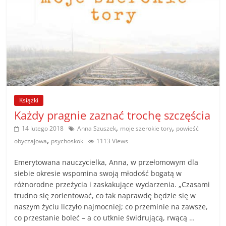
poradniki.
Porady
–
praktyczne
porady
i
wskazówki
Książki
–
Każdy pragnie zaznać trochę szczęścia
poradniki
,
,
14 lutego 2018
Anna Szuszek
moje szerokie tory
powieść
na
,
obyczajowa
psychoskok
1113 Views
każdy
temat
Emerytowana nauczycielka, Anna, w przełomowym dla
siebie okresie wspomina swoją młodość bogatą w
różnorodne przeżycia i zaskakujące wydarzenia. „Czasami
trudno się zorientować, co tak naprawdę będzie się w
naszym życiu liczyło najmocniej; co przeminie na zawsze,
co przestanie boleć – a co utknie świdrującą, rwącą …