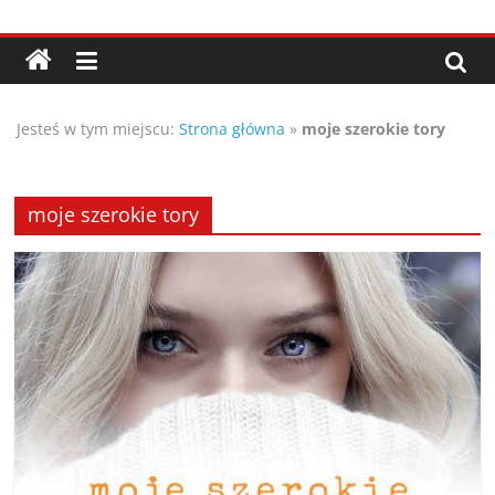
Przejdź
Porady,
do
treści
wskazówki
Jesteś w tym miejscu:
Strona główna
»
moje szerokie tory
oraz
ciekawe
moje szerokie tory
rady
–
poznaj
te