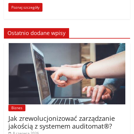
Poznaj szczegóły
Ostatnio dodane wpisy
Biznes
Jak zrewolucjonizować zarządzanie
jakością z systemem auditomat®?
8 czerwca 2026