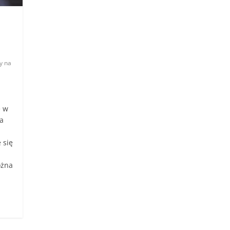
y na
ę w
ka
 się
ożna