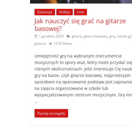
poradniki.
Edukacja
Hobby
inne
Jak nauczyć się grać na gitarze
Porady
basowej?
–
,
,
,
1 grudnia 2020
gitara
gitara basowa
gra
nauka gr
praktyczne
porady
gitarze
1216 Views
i
Umiejętność gry na wybranym instrumencie
wskazówki
muzycznych to spory atut, który może przydać si
–
różnych okolicznościach. Jeśli interesuje Cię nau
poradniki
gry na basie, czyli gitarze basowej, najprostszym
na
sposobem na opanowanie podstaw jest zapisanie
każdy
na zajęcia organizowane w szkole lub
temat
wyspecjalizowanym centrum muzycznym. Gry m
…
Poznaj szczegóły