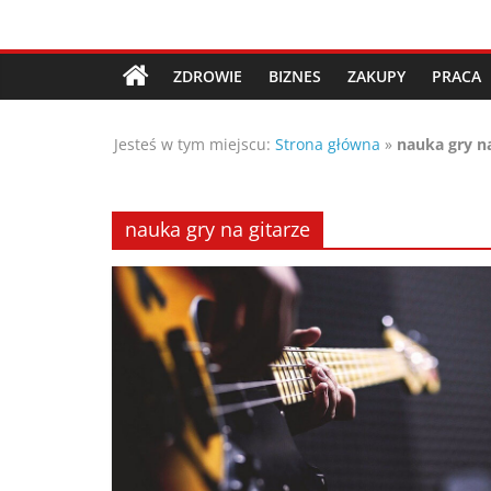
Przejdź
Porady,
do
treści
ZDROWIE
BIZNES
ZAKUPY
PRACA
wskazówki
Jesteś w tym miejscu:
Strona główna
»
nauka gry na
oraz
ciekawe
nauka gry na gitarze
rady
–
poznaj
te