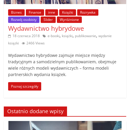
poradniki.
Biznes
Finanse
inne
Książki
Rozrywka
Porady
Rozwój osobisty
Slider
Wyróżnione
–
Wydawnictwo hybrydowe
praktyczne
,
,
,
18 czerwca 2018
e-booki
książki
publikowanie
wydanie
porady
ksiązki
2466 Views
i
wskazówki
Wydawnictwo hybrydowe zajmuje miejsce między
–
tradycyjnym a samodzielnym publikowaniem, obejmuje
poradniki
wiele różnych modeli wydawniczych – forma modeli
partnerskich wydania książek.
na
każdy
Poznaj szczegóły
temat
Ostatnio dodane wpisy