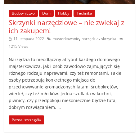
poradniki.
Budownictwo
Dom
Hobby
Technika
Porady
Skrzynki narzędziowe – nie zwlekaj z
–
ich zakupem!
praktyczne
,
,
11 listopada 2022
masterkowanie
narzędzia
skrzynka
porady
1215 Views
i
wskazówki
Narzędzia to nieodłączny atrybut każdego domowego
–
majsterkowicza, jak i osób zawodowo zajmujących się
poradniki
różnego rodzaju naprawami, czy też remontami. Takie
osoby potrzebują konkretnego miejsca do
na
przechowywanie gromadzonych latami śrubokrętów,
każdy
wierteł, czy też młotków. Jedna szuflada w kuchni,
temat
piwnicy, czy przedpokoju niekoniecznie będzie tutaj
dobrym rozwiązaniem. …
Poznaj szczegóły