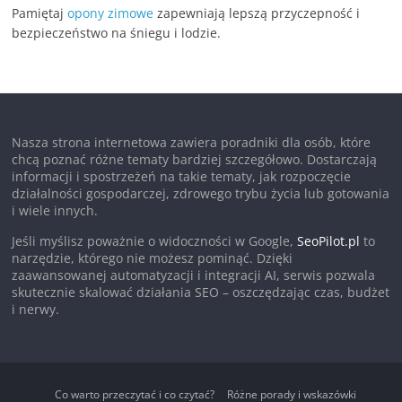
Pamiętaj
opony zimowe
zapewniają lepszą przyczepność i
bezpieczeństwo na śniegu i lodzie.
Nasza strona internetowa zawiera poradniki dla osób, które
chcą poznać różne tematy bardziej szczegółowo. Dostarczają
informacji i spostrzeżeń na takie tematy, jak rozpoczęcie
działalności gospodarczej, zdrowego trybu życia lub gotowania
i wiele innych.
Jeśli myślisz poważnie o widoczności w Google,
SeoPilot.pl
to
narzędzie, którego nie możesz pominąć. Dzięki
zaawansowanej automatyzacji i integracji AI, serwis pozwala
skutecznie skalować działania SEO – oszczędzając czas, budżet
i nerwy.
Co warto przeczytać i co czytać?
Różne porady i wskazówki