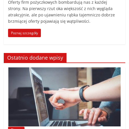
poradniki.
Oferty firm pożyczkowych bombardują nas z każdej
strony. Na pierwszy rzut oka większość z nich wygląda
atrakcyjnie, ale po ujawnieniu rąbka tajemniczo dobrze
Porady
brzmiącej oferty pojawiają się wątpliwości.
–
praktyczne
Poznaj szczegóły
porady
i
wskazówki
Ostatnio dodane wpisy
–
poradniki
na
każdy
temat