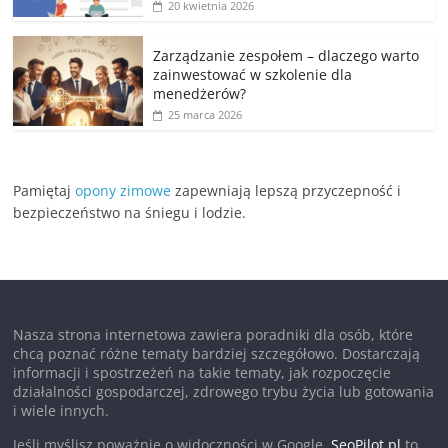
20 kwietnia 2026
Zarządzanie zespołem – dlaczego warto
zainwestować w szkolenie dla
menedżerów?
25 marca 2026
Pamiętaj
opony zimowe
zapewniają lepszą przyczepność i
bezpieczeństwo na śniegu i lodzie.
Nasza strona internetowa zawiera poradniki dla osób, które
chcą poznać różne tematy bardziej szczegółowo. Dostarczają
informacji i spostrzeżeń na takie tematy, jak rozpoczęcie
działalności gospodarczej, zdrowego trybu życia lub gotowania
i wiele innych.
Jeśli myślisz poważnie o widoczności w Google,
SeoPilot.pl
to