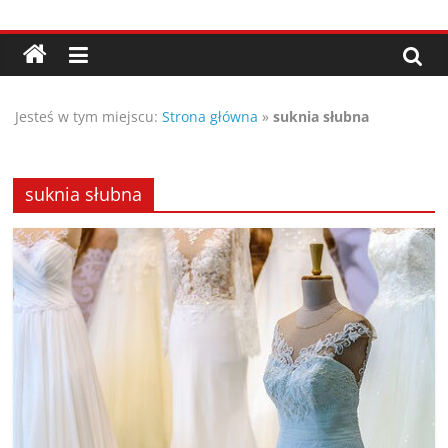
Przejdź
Porady,
do
treści
wskazówki
Jesteś w tym miejscu:
Strona główna
»
suknia słubna
oraz
ciekawe
suknia słubna
rady
–
poznaj
te