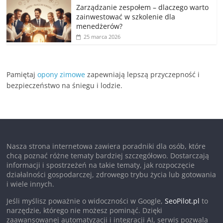
Zarządzanie zespołem – dlaczego warto
zainwestować w szkolenie dla
menedżerów?
25 marca 2026
Pamiętaj
opony zimowe
zapewniają lepszą przyczepność i
bezpieczeństwo na śniegu i lodzie.
Nasza strona internetowa zawiera poradniki dla osób, które
chcą poznać różne tematy bardziej szczegółowo. Dostarczają
informacji i spostrzeżeń na takie tematy, jak rozpoczęcie
działalności gospodarczej, zdrowego trybu życia lub gotowania
i wiele innych.
Jeśli myślisz poważnie o widoczności w Google,
SeoPilot.pl
to
narzędzie, którego nie możesz pominąć. Dzięki
zaawansowanej automatyzacji i integracji AI, serwis pozwala