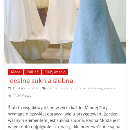
poradniki.
Porady
–
praktyczne
porady
i
wskazówki
–
poradniki
Moda
Odzież
Ślub, wesele
na
Idealna suknia ślubna
każdy
,
,
,
10 stycznia 2023
panna młoda
ślub
suknia słubna
wesele
temat
1154 Views
Ślub to wyjątkowy dzień w życiu każdej Młodej Pary.
Wymaga niezwykłej oprawy i wielu przygotowań. Bardzo
ważnym elementem jest suknia ślubna. Panna Młoda jest
w tym dniu najpiękniejsza, wszystkie oczy zwrócone są na