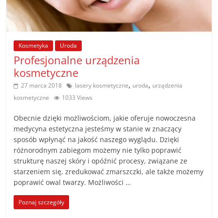
poradniki.
Porady
–
Kosmetyka
Uroda
praktyczne
Profesjonalne urządzenia
porady
kosmetyczne
i
,
,
27 marca 2018
lasery kosmetyczne
uroda
urządzenia
wskazówki
kosmetyczne
1033 Views
–
poradniki
Obecnie dzięki możliwościom, jakie oferuje nowoczesna
na
medycyna estetyczna jesteśmy w stanie w znaczący
każdy
sposób wpłynąć na jakość naszego wyglądu. Dzięki
temat
różnorodnym zabiegom możemy nie tylko poprawić
strukturę naszej skóry i opóźnić procesy, związane ze
starzeniem się, zredukować zmarszczki, ale także możemy
poprawić owal twarzy. Możliwości …
Poznaj szczegóły