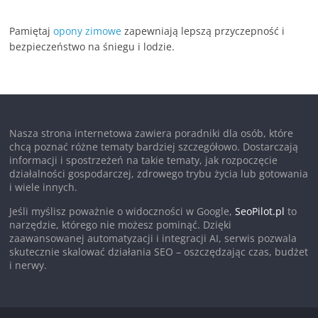
Pamiętaj
opony zimowe
zapewniają lepszą przyczepność i
bezpieczeństwo na śniegu i lodzie.
Nasza strona internetowa zawiera poradniki dla osób, które
chcą poznać różne tematy bardziej szczegółowo. Dostarczają
informacji i spostrzeżeń na takie tematy, jak rozpoczęcie
działalności gospodarczej, zdrowego trybu życia lub gotowania
i wiele innych.
Jeśli myślisz poważnie o widoczności w Google,
SeoPilot.pl
to
narzędzie, którego nie możesz pominąć. Dzięki
zaawansowanej automatyzacji i integracji AI, serwis pozwala
skutecznie skalować działania SEO – oszczędzając czas, budżet
i nerwy.