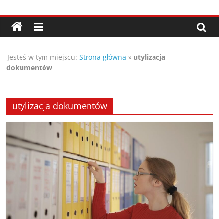
Przejdź
Porady,
do
treści
wskazówki
Jesteś w tym miejscu:
Strona główna
»
utylizacja
oraz
dokumentów
ciekawe
utylizacja dokumentów
rady
–
poznaj
te