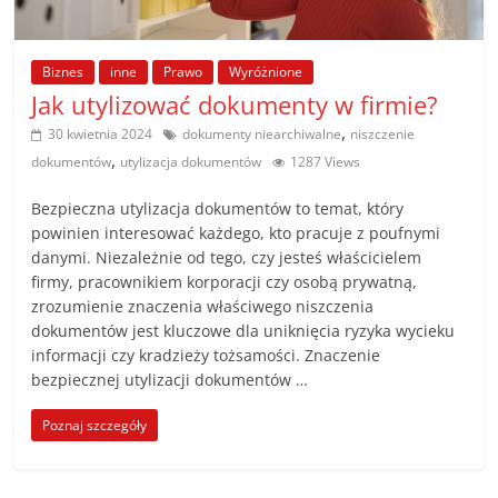
poradniki.
Biznes
inne
Prawo
Wyróżnione
Porady
Jak utylizować dokumenty w firmie?
–
praktyczne
,
30 kwietnia 2024
dokumenty niearchiwalne
niszczenie
porady
,
dokumentów
utylizacja dokumentów
1287 Views
i
wskazówki
Bezpieczna utylizacja dokumentów to temat, który
powinien interesować każdego, kto pracuje z poufnymi
–
danymi. Niezależnie od tego, czy jesteś właścicielem
poradniki
firmy, pracownikiem korporacji czy osobą prywatną,
na
zrozumienie znaczenia właściwego niszczenia
każdy
dokumentów jest kluczowe dla uniknięcia ryzyka wycieku
temat
informacji czy kradzieży tożsamości. Znaczenie
bezpiecznej utylizacji dokumentów …
Poznaj szczegóły