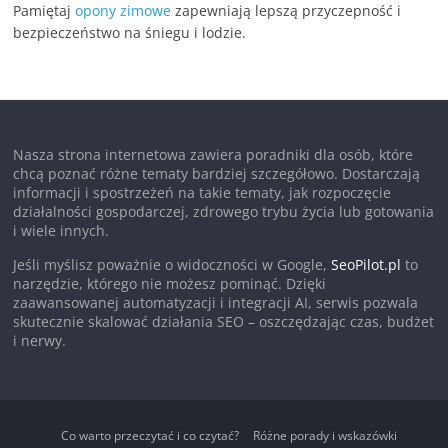
Pamiętaj
opony zimowe
zapewniają lepszą przyczepność i
bezpieczeństwo na śniegu i lodzie.
Nasza strona internetowa zawiera poradniki dla osób, które
chcą poznać różne tematy bardziej szczegółowo. Dostarczają
informacji i spostrzeżeń na takie tematy, jak rozpoczęcie
działalności gospodarczej, zdrowego trybu życia lub gotowania
i wiele innych.
Jeśli myślisz poważnie o widoczności w Google,
SeoPilot.pl
to
narzędzie, którego nie możesz pominąć. Dzięki
zaawansowanej automatyzacji i integracji AI, serwis pozwala
skutecznie skalować działania SEO – oszczędzając czas, budżet
i nerwy.
Co warto przeczytać i co czytać?
Różne porady i wskazówki