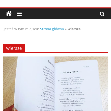
Przejdź
Porady,
do
treści
wskazówki
Jesteś w tym miejscu:
Strona główna
»
wiersze
oraz
ciekawe
wiersze
rady
–
poznaj
te