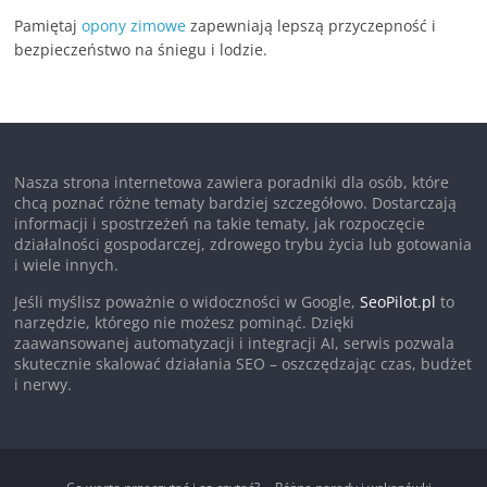
Pamiętaj
opony zimowe
zapewniają lepszą przyczepność i
bezpieczeństwo na śniegu i lodzie.
Nasza strona internetowa zawiera poradniki dla osób, które
chcą poznać różne tematy bardziej szczegółowo. Dostarczają
informacji i spostrzeżeń na takie tematy, jak rozpoczęcie
działalności gospodarczej, zdrowego trybu życia lub gotowania
i wiele innych.
Jeśli myślisz poważnie o widoczności w Google,
SeoPilot.pl
to
narzędzie, którego nie możesz pominąć. Dzięki
zaawansowanej automatyzacji i integracji AI, serwis pozwala
skutecznie skalować działania SEO – oszczędzając czas, budżet
i nerwy.