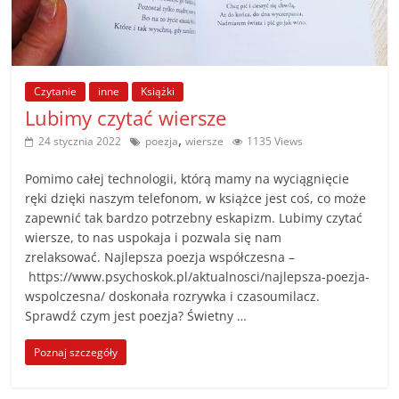
poradniki.
Porady
–
Czytanie
inne
Książki
praktyczne
Lubimy czytać wiersze
porady
,
24 stycznia 2022
poezja
wiersze
1135 Views
i
wskazówki
Pomimo całej technologii, którą mamy na wyciągnięcie
–
ręki dzięki naszym telefonom, w książce jest coś, co może
poradniki
zapewnić tak bardzo potrzebny eskapizm. Lubimy czytać
na
wiersze, to nas uspokaja i pozwala się nam
każdy
zrelaksować. Najlepsza poezja współczesna –
temat
https://www.psychoskok.pl/aktualnosci/najlepsza-poezja-
wspolczesna/ doskonała rozrywka i czasoumilacz.
Sprawdź czym jest poezja? Świetny …
Poznaj szczegóły