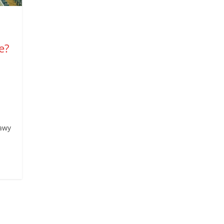
e?
zawy