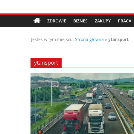
Przejdź
Porady,
do
treści
ZDROWIE
BIZNES
ZAKUPY
PRACA
wskazówki
Jesteś w tym miejscu:
Strona główna
»
ytansport
oraz
ciekawe
ytansport
rady
–
poznaj
te