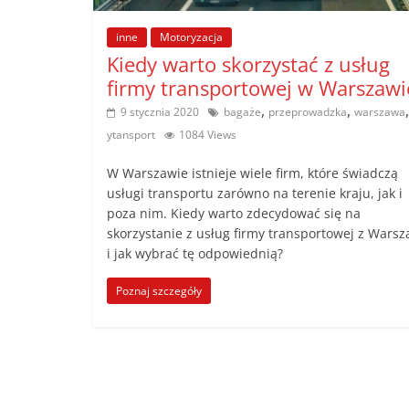
poradniki.
inne
Motoryzacja
Kiedy warto skorzystać z usług
Porady
firmy transportowej w Warszawi
–
,
,
,
9 stycznia 2020
bagaże
przeprowadzka
warszawa
praktyczne
porady
ytansport
1084 Views
i
W Warszawie istnieje wiele firm, które świadczą
wskazówki
usługi transportu zarówno na terenie kraju, jak i
–
poza nim. Kiedy warto zdecydować się na
poradniki
skorzystanie z usług firmy transportowej z Wars
na
i jak wybrać tę odpowiednią?
każdy
temat
Poznaj szczegóły