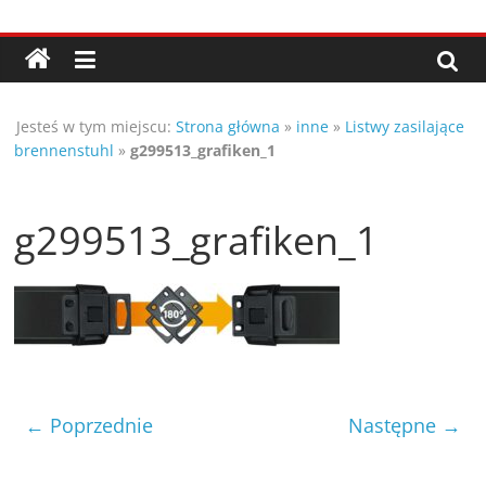
Przejdź
Porady,
do
treści
wskazówki
Jesteś w tym miejscu:
Strona główna
»
inne
»
Listwy zasilające
oraz
brennenstuhl
»
g299513_grafiken_1
ciekawe
g299513_grafiken_1
rady
–
poznaj
← Poprzednie
Następne →
te