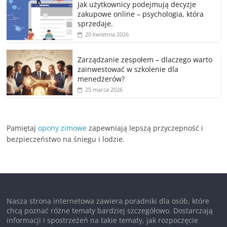
Jak użytkownicy podejmują decyzje
zakupowe online – psychologia, która
sprzedaje.
20 kwietnia 2026
Zarządzanie zespołem – dlaczego warto
zainwestować w szkolenie dla
menedżerów?
25 marca 2026
Pamiętaj
opony zimowe
zapewniają lepszą przyczepność i
bezpieczeństwo na śniegu i lodzie.
Nasza strona internetowa zawiera poradniki dla osób, które
chcą poznać różne tematy bardziej szczegółowo. Dostarczają
informacji i spostrzeżeń na takie tematy, jak rozpoczęcie