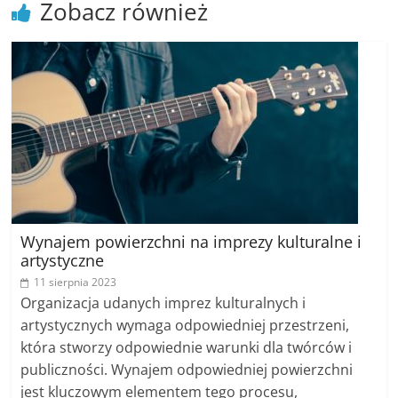
Zobacz również
poradniki.
Porady
–
praktyczne
porady
i
wskazówki
–
poradniki
na
Wynajem powierzchni na imprezy kulturalne i
każdy
artystyczne
temat
11 sierpnia 2023
Organizacja udanych imprez kulturalnych i
artystycznych wymaga odpowiedniej przestrzeni,
która stworzy odpowiednie warunki dla twórców i
publiczności. Wynajem odpowiedniej powierzchni
jest kluczowym elementem tego procesu,