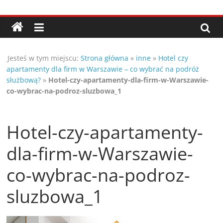
Przejdź
Porady,
do
treści
wskazówki
Jesteś w tym miejscu:
Strona główna
»
inne
»
Hotel czy
oraz
apartamenty dla firm w Warszawie – co wybrać na podróż
służbową?
»
Hotel-czy-apartamenty-dla-firm-w-Warszawie-
ciekawe
co-wybrac-na-podroz-sluzbowa_1
rady
Hotel-czy-apartamenty-
–
dla-firm-w-Warszawie-
co-wybrac-na-podroz-
poznaj
sluzbowa_1
te