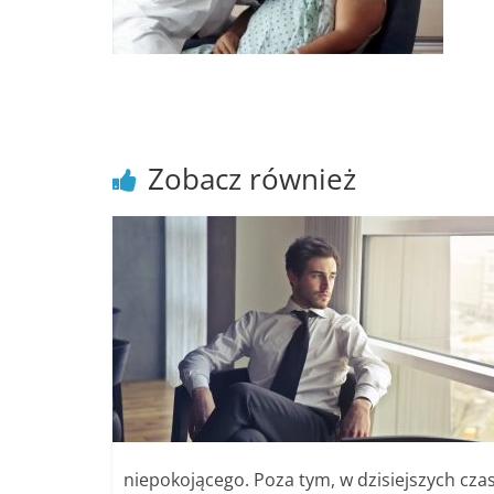
poradniki.
Porady
–
praktyczne
porady
Zobacz również
i
wskazówki
–
poradniki
na
każdy
temat
niepokojącego. Poza tym, w dzisiejszych czas