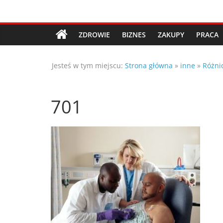
Przejdź
Porady,
do
treści
ZDROWIE
BIZNES
ZAKUPY
PRACA
wskazówki
Jesteś w tym miejscu:
Strona główna
»
inne
»
Różni
oraz
ciekawe
701
rady
–
poznaj
te