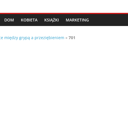
DOM
KOBIETA
KSIĄŻKI
MARKETING
ce między grypą a przeziębieniem
»
701