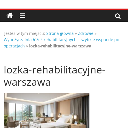
Przejdź
Porady,
do
treści
wskazówki
Jesteś w tym miejscu:
Strona główna
»
Zdrowie
»
oraz
Wypożyczalnia łóżek rehabilitacyjnych – szybkie wsparcie po
operacjach
»
lozka-rehabilitacyjne-warszawa
ciekawe
lozka-rehabilitacyjne-
rady
warszawa
–
poznaj
te