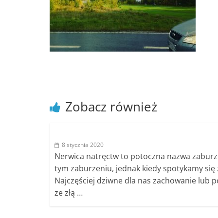
poradniki.
Porady
–
praktyczne
porady
i
wskazówki
Zobacz również
–
poradniki
na
każdy
8 stycznia 2020
temat
Nerwica natręctw to potoczna nazwa zaburz
tym zaburzeniu, jednak kiedy spotykamy się z
Najczęściej dziwne dla nas zachowanie lub p
ze złą …