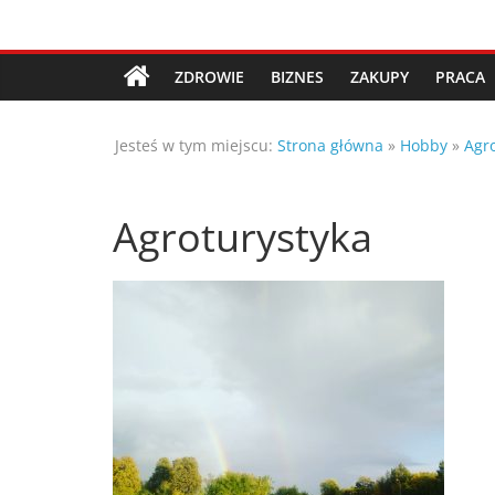
Przejdź
Porady,
do
treści
ZDROWIE
BIZNES
ZAKUPY
PRACA
wskazówki
Jesteś w tym miejscu:
Strona główna
»
Hobby
»
Agr
oraz
ciekawe
Agroturystyka
rady
–
poznaj
te