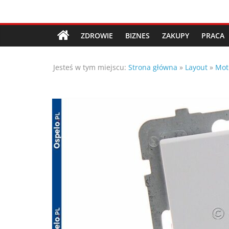
Przejdź
Porady,
do
treści
ZDROWIE
BIZNES
ZAKUPY
PRACA
wskazówki
Jesteś w tym miejscu:
Strona główna
»
Layout
»
Mot
oraz
ciekawe
rady
–
poznaj
te