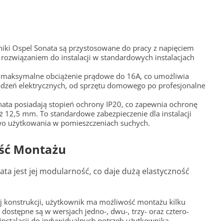
zniki Ospel Sonata są przystosowane do pracy z napięciem
ozwiązaniem do instalacji w standardowych instalacjach
ą maksymalne obciążenie prądowe do 16A, co umożliwia
dzeń elektrycznych, od sprzętu domowego po profesjonalne
nata posiadają stopień ochrony IP20, co zapewnia ochronę
iż 12,5 mm. To standardowe zabezpieczenie dla instalacji
wo użytkowania w pomieszczeniach suchych.
ość Montażu
ta jest jej modularność, co daje dużą elastyczność
j konstrukcji, użytkownik ma możliwość montażu kilku
ostępne są w wersjach jedno-, dwu-, trzy- oraz cztero-
nstalacji do indywidualnych potrzeb użytkownika.