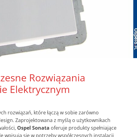
zesne Rozwiązania
ie Elektrycznym
h rozwiązań, które łączą w sobie zarówno
design. Zaprojektowana z myślą o użytkownikach
wałości,
Ospel Sonata
oferuje produkty spełniające
e wpisują się w potrzeby współczesnych instalacji