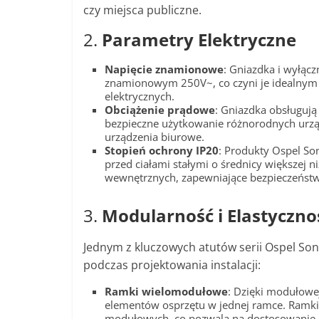
czy miejsca publiczne.
2.
Parametry Elektryczne
Napięcie znamionowe
: Gniazdka i wyłąc
znamionowym 250V~, co czyni je idealnym r
elektrycznych.
Obciążenie prądowe
: Gniazdka obsługuj
bezpieczne użytkowanie różnorodnych urzą
urządzenia biurowe.
Stopień ochrony IP20
: Produkty Ospel So
przed ciałami stałymi o średnicy większej n
wewnętrznych, zapewniające bezpieczeńst
3.
Modularność i Elastyczn
Jednym z kluczowych atutów serii Ospel Sona
podczas projektowania instalacji:
Ramki wielomodułowe
: Dzięki modułowe
elementów osprzętu w jednej ramce. Ramki d
modułowych, co pozwala na dostosowanie i