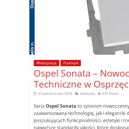
poradniki.
Porady
–
praktyczne
porady
i
wskazówki
Motoryzacja
Przemysł
–
Ospel Sonata – Nowoc
poradniki
na
Techniczne w Osprzęc
każdy
temat
22 października 2024
elektryka
676 Views
Seria
Ospel Sonata
to synonim nowoczesnyc
zaawansowaną technologię, jak i elegancki 
poszukujących funkcjonalności, estetyki i tr
najwyższe standardy jakości, które doskonal