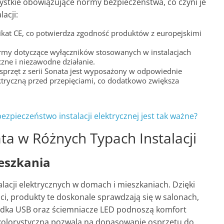
ystkie obowiązujące normy bezpieczeństwa, co czyni je
acji:
fikat CE, co potwierdza zgodność produktów z europejskimi
ormy dotyczące wyłączników stosowanych w instalacjach
czne i niezawodne działanie.
Osprzęt z serii Sonata jest wyposażony w odpowiednie
lektryczną przed przepięciami, co dodatkowo zwiększa
ezpieczeństwo instalacji elektrycznej jest tak ważne?
a w Różnych Typach Instalacji
eszkania
alacji elektrycznych w domach i mieszkaniach. Dzięki
i, produkty te doskonale sprawdzają się w salonach,
iazdka USB oraz ściemniacze LED podnoszą komfort
kolorystyczna pozwala na dopasowanie osprzętu do