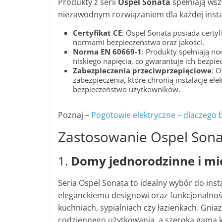
Produkty z serii
Ospel Sonata
spełniają wsz
niezawodnym rozwiązaniem dla każdej instal
Certyfikat CE
: Ospel Sonata posiada certy
normami bezpieczeństwa oraz jakości.
Norma EN 60669-1
: Produkty spełniają n
niskiego napięcia, co gwarantuje ich bezpie
Zabezpieczenia przeciwprzepięciowe
: 
zabezpieczenia, które chronią instalację e
bezpieczeństwo użytkowników.
Poznaj –
Pogotowie elektryczne – dlaczego b
Zastosowanie Ospel Sonat
1.
Domy jednorodzinne i mi
Seria Ospel Sonata to idealny wybór do inst
eleganckiemu designowi oraz funkcjonalnośc
kuchniach, sypialniach czy łazienkach. Gn
codziennego użytkowania, a szeroka gama 