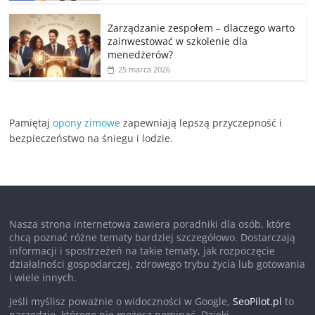
Zarządzanie zespołem – dlaczego warto
zainwestować w szkolenie dla
menedżerów?
25 marca 2026
Pamiętaj
opony zimowe
zapewniają lepszą przyczepność i
bezpieczeństwo na śniegu i lodzie.
Nasza strona internetowa zawiera poradniki dla osób, które
chcą poznać różne tematy bardziej szczegółowo. Dostarczają
informacji i spostrzeżeń na takie tematy, jak rozpoczęcie
działalności gospodarczej, zdrowego trybu życia lub gotowania
i wiele innych.
Jeśli myślisz poważnie o widoczności w Google,
SeoPilot.pl
to
narzędzie, którego nie możesz pominąć. Dzięki