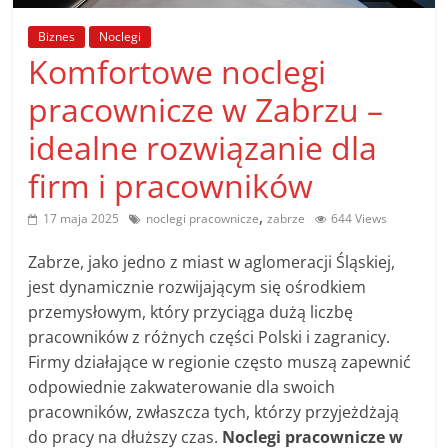
poradniki.
Biznes
Noclegi
Komfortowe noclegi
Porady
–
pracownicze w Zabrzu –
praktyczne
idealne rozwiązanie dla
porady
i
firm i pracowników
wskazówki
–
,
17 maja 2025
noclegi pracownicze
zabrze
644 Views
poradniki
na
Zabrze, jako jedno z miast w aglomeracji Śląskiej,
każdy
jest dynamicznie rozwijającym się ośrodkiem
temat
przemysłowym, który przyciąga dużą liczbę
pracowników z różnych części Polski i zagranicy.
Firmy działające w regionie często muszą zapewnić
odpowiednie zakwaterowanie dla swoich
pracowników, zwłaszcza tych, którzy przyjeżdżają
do pracy na dłuższy czas.
Noclegi pracownicze w