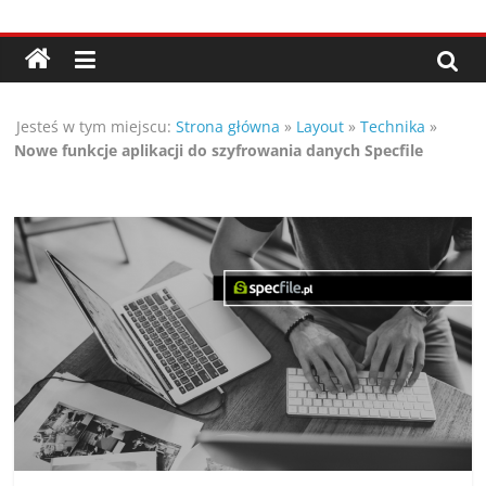
Przejdź
Porady,
do
treści
wskazówki
Jesteś w tym miejscu:
Strona główna
»
Layout
»
Technika
»
oraz
Nowe funkcje aplikacji do szyfrowania danych Specfile
ciekawe
rady
–
poznaj
te