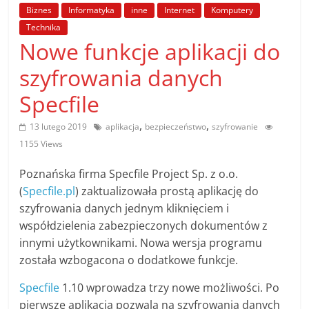
poradniki.
Biznes
Informatyka
inne
Internet
Komputery
Technika
Nowe funkcje aplikacji do
Porady
–
szyfrowania danych
praktyczne
porady
Specfile
i
,
,
13 lutego 2019
aplikacja
bezpieczeństwo
szyfrowanie
wskazówki
1155 Views
–
poradniki
Poznańska firma Specfile Project Sp. z o.o.
na
(
Specfile.pl
) zaktualizowała prostą aplikację do
każdy
szyfrowania danych jednym kliknięciem i
temat
współdzielenia zabezpieczonych dokumentów z
innymi użytkownikami. Nowa wersja programu
została wzbogacona o dodatkowe funkcje.
Specfile
1.10 wprowadza trzy nowe możliwości. Po
pierwsze aplikacja pozwala na szyfrowania danych