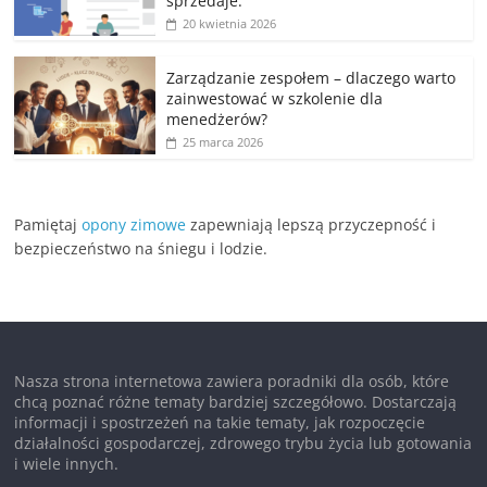
sprzedaje.
20 kwietnia 2026
Zarządzanie zespołem – dlaczego warto
zainwestować w szkolenie dla
menedżerów?
25 marca 2026
Pamiętaj
opony zimowe
zapewniają lepszą przyczepność i
bezpieczeństwo na śniegu i lodzie.
Nasza strona internetowa zawiera poradniki dla osób, które
chcą poznać różne tematy bardziej szczegółowo. Dostarczają
informacji i spostrzeżeń na takie tematy, jak rozpoczęcie
działalności gospodarczej, zdrowego trybu życia lub gotowania
i wiele innych.