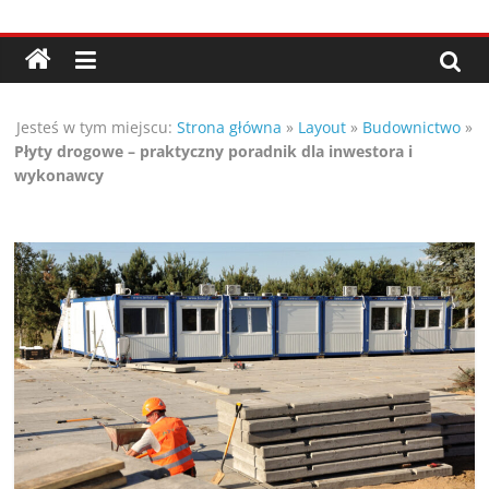
Przejdź
Porady,
do
treści
wskazówki
Jesteś w tym miejscu:
Strona główna
»
Layout
»
Budownictwo
»
oraz
Płyty drogowe – praktyczny poradnik dla inwestora i
wykonawcy
ciekawe
rady
–
poznaj
te