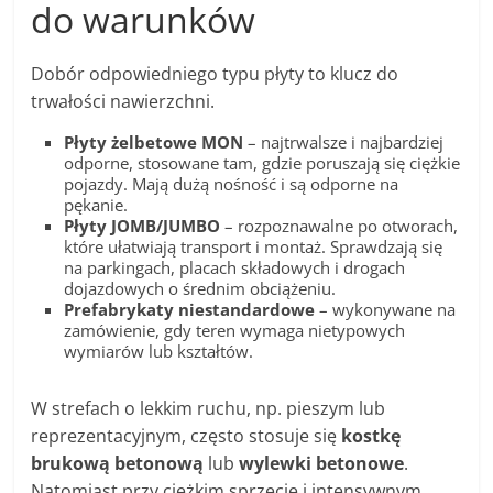
do warunków
Dobór odpowiedniego typu płyty to klucz do
trwałości nawierzchni.
Płyty żelbetowe MON
– najtrwalsze i najbardziej
odporne, stosowane tam, gdzie poruszają się ciężkie
pojazdy. Mają dużą nośność i są odporne na
pękanie.
Płyty JOMB/JUMBO
– rozpoznawalne po otworach,
które ułatwiają transport i montaż. Sprawdzają się
na parkingach, placach składowych i drogach
dojazdowych o średnim obciążeniu.
Prefabrykaty niestandardowe
– wykonywane na
zamówienie, gdy teren wymaga nietypowych
wymiarów lub kształtów.
W strefach o lekkim ruchu, np. pieszym lub
reprezentacyjnym, często stosuje się
kostkę
brukową betonową
lub
wylewki betonowe
.
Natomiast przy ciężkim sprzęcie i intensywnym