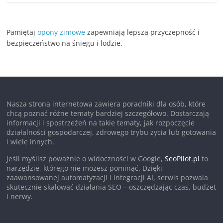
Pamiętaj
opony zimowe
zapewniają lepszą przyczepność i
bezpieczeństwo na śniegu i lodzie.
Nasza strona internetowa zawiera poradniki dla osób, które
chcą poznać różne tematy bardziej szczegółowo. Dostarczają
informacji i spostrzeżeń na takie tematy, jak rozpoczęcie
działalności gospodarczej, zdrowego trybu życia lub gotowania
i wiele innych.
Jeśli myślisz poważnie o widoczności w Google,
SeoPilot.pl
to
narzędzie, którego nie możesz pominąć. Dzięki
zaawansowanej automatyzacji i integracji AI, serwis pozwala
skutecznie skalować działania SEO – oszczędzając czas, budżet
i nerwy.