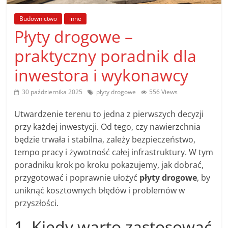
poradniki.
Budownictwo
inne
Płyty drogowe –
Porady
–
praktyczny poradnik dla
praktyczne
inwestora i wykonawcy
porady
i
30 października 2025
płyty drogowe
556 Views
wskazówki
–
Utwardzenie terenu to jedna z pierwszych decyzji
poradniki
przy każdej inwestycji. Od tego, czy nawierzchnia
na
będzie trwała i stabilna, zależy bezpieczeństwo,
każdy
tempo pracy i żywotność całej infrastruktury. W tym
temat
poradniku krok po kroku pokazujemy, jak dobrać,
przygotować i poprawnie ułożyć
płyty drogowe
, by
uniknąć kosztownych błędów i problemów w
przyszłości.
1. Kiedy warto zastosować