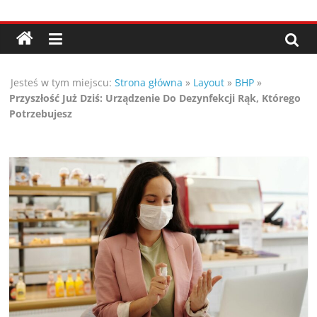
Przejdź
Porady,
do
treści
wskazówki
Jesteś w tym miejscu:
Strona główna
»
Layout
»
BHP
»
oraz
Przyszłość Już Dziś: Urządzenie Do Dezynfekcji Rąk, Którego
Potrzebujesz
ciekawe
rady
–
poznaj
te