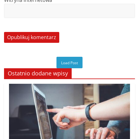
Witryna internetowa
Load Post
Ostatnio dodane wpisy