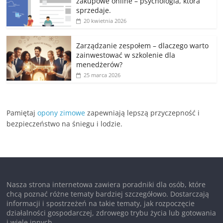
zakupowe online – psychologia, która
sprzedaje.
20 kwietnia 2026
Zarządzanie zespołem – dlaczego warto
zainwestować w szkolenie dla
menedżerów?
25 marca 2026
Pamiętaj
opony zimowe
zapewniają lepszą przyczepność i
bezpieczeństwo na śniegu i lodzie.
Nasza strona internetowa zawiera poradniki dla osób, które
chcą poznać różne tematy bardziej szczegółowo. Dostarczają
informacji i spostrzeżeń na takie tematy, jak rozpoczęcie
działalności gospodarczej, zdrowego trybu życia lub gotowania
i wiele innych.