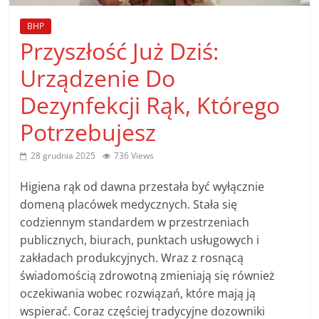
poradniki.
BHP
Przyszłość Już Dziś:
Porady
–
Urządzenie Do
praktyczne
Dezynfekcji Rąk, Którego
porady
i
Potrzebujesz
wskazówki
–
28 grudnia 2025
736 Views
poradniki
na
Higiena rąk od dawna przestała być wyłącznie
każdy
domeną placówek medycznych. Stała się
temat
codziennym standardem w przestrzeniach
publicznych, biurach, punktach usługowych i
zakładach produkcyjnych. Wraz z rosnącą
świadomością zdrowotną zmieniają się również
oczekiwania wobec rozwiązań, które mają ją
wspierać. Coraz częściej tradycyjne dozowniki