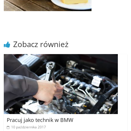
poradniki.
Porady
–
praktyczne
porady
Zobacz również
i
wskazówki
–
poradniki
na
każdy
temat
Pracuj jako technik w BMW
10 października 2017