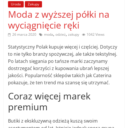
poradniki.
Uroda
Zakupy
Moda z wyższej półki na
Porady
wyciągnięcie ręki
–
praktyczne
,
,
26 marca 2020
moda
odzież
zakupy
1042 Views
porady
i
Statystyczny Polak kupuje więcej i częściej. Dotyczy
wskazówki
to nie tylko branży spożywczej, ale także tekstylnej.
–
Po latach sięgania po tańsze marki zaczynamy
poradniki
dostrzegać korzyści z kupowania ubrań lepszej
na
jakości. Popularność sklepów takich jak Caterina
każdy
pokazuje, że ten trend ma szansę się utrzymać.
temat
Coraz więcej marek
premium
Butiki z ekskluzywną odzieżą kuszą swoim