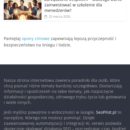
zainwestować w szkolenie dla
menedżerów?
25 marca 2026
Pamiętaj
opony zimowe
zapewniają lepszą przyczepność i
bezpieczeństwo na śniegu i lodzie.
Nasza strona internetowa zawiera poradniki dla osób, które
chcą poznać różne tematy bardziej szczegółowo. Dostarczają
informacji i spostrzeżeń na takie tematy, jak rozpoczęcie
działalności gospodarczej, zdrowego trybu życia lub gotowania
i wiele innych.
Jeśli myślisz poważnie o widoczności w Google,
SeoPilot.pl
to
narzędzie, którego nie możesz pominąć. Dzięki
zaawansowanej automatyzacji i integracji AI, serwis pozwala
skutecznie skalować działania SEO – oszczędzając czas, budżet