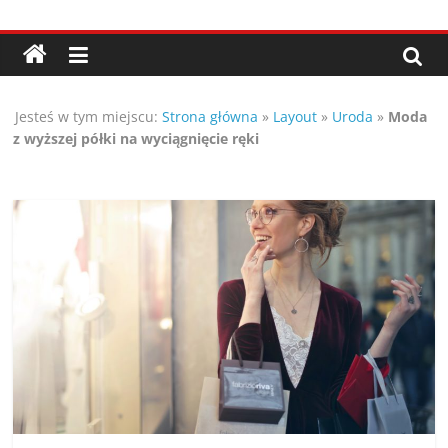
Przejdź
Porady,
do
treści
wskazówki
Jesteś w tym miejscu:
Strona główna
»
Layout
»
Uroda
»
Moda
oraz
z wyższej półki na wyciągnięcie ręki
ciekawe
rady
–
poznaj
te