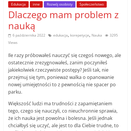
poradniki.
Edukacja
inne
Rozwój osobisty
Społeczeństwo
Dlaczego mam problem z
Porady
nauką
–
praktyczne
,
,
6 października 2022
edukacja
korepetycje
Nauka
3295
porady
Views
i
wskazówki
Ile razy próbowałeś nauczyć się czegoś nowego, ale
–
ostatecznie zrezygnowałeś, zanim poczyniłeś
poradniki
jakiekolwiek rzeczywiste postępy? Jeśli tak, nie
na
przejmuj się tym, ponieważ walka o opanowanie
każdy
nowej umiejętności to z pewnością nie spacer po
temat
parku.
Większość ludzi ma trudności z zapamiętaniem
tego, czego się nauczyli, co nieuchronnie sprawia,
że ich nauka jest powolna i bolesna. Jeśli jednak
chciałbyś się uczyć, ale jest to dla Ciebie trudne, to