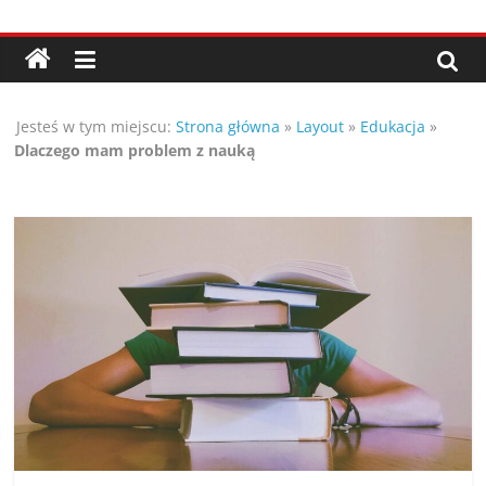
Przejdź
Porady,
do
treści
wskazówki
Jesteś w tym miejscu:
Strona główna
»
Layout
»
Edukacja
»
oraz
Dlaczego mam problem z nauką
ciekawe
rady
–
poznaj
te