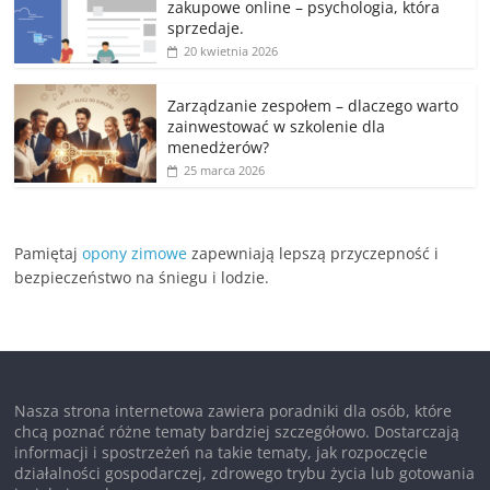
zakupowe online – psychologia, która
sprzedaje.
20 kwietnia 2026
Zarządzanie zespołem – dlaczego warto
zainwestować w szkolenie dla
menedżerów?
25 marca 2026
Pamiętaj
opony zimowe
zapewniają lepszą przyczepność i
bezpieczeństwo na śniegu i lodzie.
Nasza strona internetowa zawiera poradniki dla osób, które
chcą poznać różne tematy bardziej szczegółowo. Dostarczają
informacji i spostrzeżeń na takie tematy, jak rozpoczęcie
działalności gospodarczej, zdrowego trybu życia lub gotowania