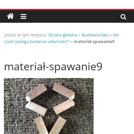
Przejdź
Porady,
do
treści
wskazówki
Jesteś w tym miejscu:
Strona główna
»
Budownictwo
»
Na
oraz
czym polega badanie udarności?
»
materiał-spawanie9
ciekawe
materiał-spawanie9
rady
–
poznaj
te