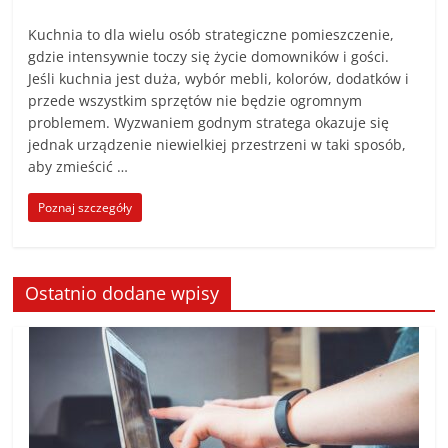
poradniki.
Kuchnia to dla wielu osób strategiczne pomieszczenie,
gdzie intensywnie toczy się życie domowników i gości.
Porady
Jeśli kuchnia jest duża, wybór mebli, kolorów, dodatków i
–
przede wszystkim sprzętów nie będzie ogromnym
praktyczne
problemem. Wyzwaniem godnym stratega okazuje się
porady
jednak urządzenie niewielkiej przestrzeni w taki sposób,
i
aby zmieścić …
wskazówki
Poznaj szczegóły
–
poradniki
na
każdy
Ostatnio dodane wpisy
temat