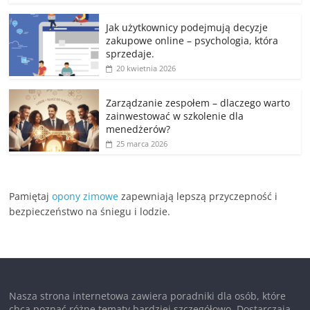
Jak użytkownicy podejmują decyzje
zakupowe online – psychologia, która
sprzedaje.
20 kwietnia 2026
Zarządzanie zespołem – dlaczego warto
zainwestować w szkolenie dla
menedżerów?
25 marca 2026
Pamiętaj
opony zimowe
zapewniają lepszą przyczepność i
bezpieczeństwo na śniegu i lodzie.
Nasza strona internetowa zawiera poradniki dla osób, które
chcą poznać różne tematy bardziej szczegółowo. Dostarczają