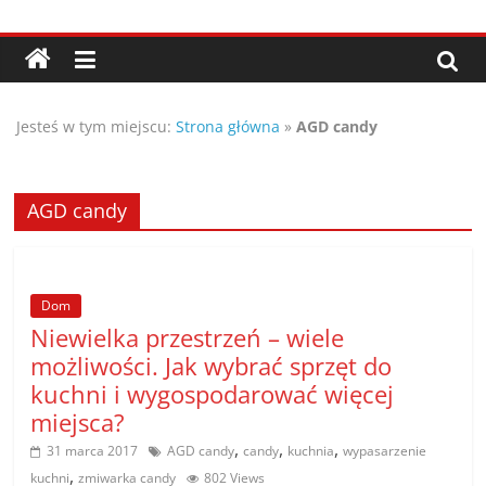
Przejdź
Porady,
do
treści
wskazówki
Jesteś w tym miejscu:
Strona główna
»
AGD candy
oraz
ciekawe
AGD candy
rady
Dom
–
Niewielka przestrzeń – wiele
możliwości. Jak wybrać sprzęt do
poznaj
kuchni i wygospodarować więcej
miejsca?
te
,
,
,
31 marca 2017
AGD candy
candy
kuchnia
wypasarzenie
,
kuchni
zmiwarka candy
802 Views