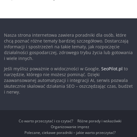
Nasza strona internetowa zawiera poradniki dla osób, które
chcą poznać różne tematy bardziej szczegółowo. Dostarczają
informacji i spostrzeżeń na takie tematy, jak rozpoczęcie
działalności gospodarczej, zdrowego trybu życia lub gotowania
i wiele innych.
Jeśli myślisz poważnie o widoczności w Google,
SeoPilot.pl
to
narzędzie, którego nie możesz pominąć. Dzięki
zaawansowanej automatyzacji i integracji AI, serwis pozwala
skutecznie skalować działania SEO – oszczędzając czas, budżet
i nerwy.
Co warto przeczytać i co czytać?
Różne porady i wskazówki
Organizowanie imprez
Polecane, ciekawe poradniki – jakie warto przeczytać?