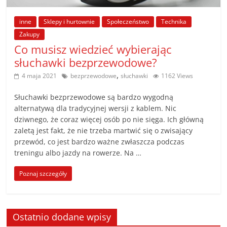
poradniki.
inne
Sklepy i hurtownie
Społeczeństwo
Technika
Porady
Zakupy
–
Co musisz wiedzieć wybierając
praktyczne
słuchawki bezprzewodowe?
porady
,
4 maja 2021
bezprzewodowe
słuchawki
1162 Views
i
wskazówki
Słuchawki bezprzewodowe są bardzo wygodną
–
alternatywą dla tradycyjnej wersji z kablem. Nic
poradniki
dziwnego, że coraz więcej osób po nie sięga. Ich główną
zaletą jest fakt, że nie trzeba martwić się o zwisający
na
przewód, co jest bardzo ważne zwłaszcza podczas
każdy
treningu albo jazdy na rowerze. Na …
temat
Poznaj szczegóły
Ostatnio dodane wpisy