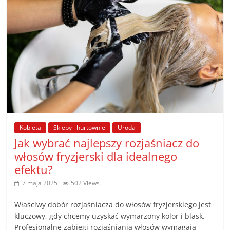
Kobieta
Sklepy i hurtownie
Uroda
Jak wybrać najlepszy rozjaśniacz do
włosów fryzjerski dla idealnego
efektu?
7 maja 2025
502 Views
Właściwy dobór rozjaśniacza do włosów fryzjerskiego jest
kluczowy, gdy chcemy uzyskać wymarzony kolor i blask.
Profesjonalne zabiegi rozjaśniania włosów wymagają