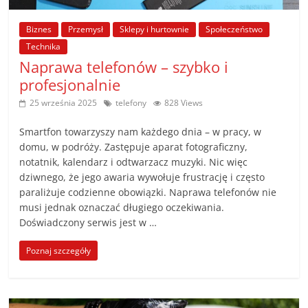
poradniki.
Biznes
Przemysł
Sklepy i hurtownie
Społeczeństwo
Porady
Technika
–
Naprawa telefonów – szybko i
praktyczne
profesjonalnie
porady
25 września 2025
telefony
828 Views
i
wskazówki
Smartfon towarzyszy nam każdego dnia – w pracy, w
–
domu, w podróży. Zastępuje aparat fotograficzny,
poradniki
notatnik, kalendarz i odtwarzacz muzyki. Nic więc
dziwnego, że jego awaria wywołuje frustrację i często
na
paraliżuje codzienne obowiązki. Naprawa telefonów nie
każdy
musi jednak oznaczać długiego oczekiwania.
temat
Doświadczony serwis jest w …
Poznaj szczegóły