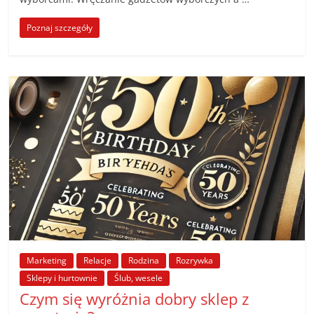
Poznaj szczegóły
Marketing
Relacje
Rodzina
Rozrywka
Sklepy i hurtownie
Ślub, wesele
Czym się wyróżnia dobry sklep z