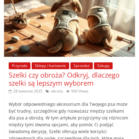
Przyroda
Sklepy i hurtownie
Sprzedaż
Zakupy
Szelki czy obroża? Odkryj, dlaczego
szelki są lepszym wyborem
28 kwietnia 2025
obroża
560 Views
Wybór odpowiedniego akcesorium dla Twojego psa może
być trudny, szczególnie gdy rozważasz między szelkami
dla psa a obrożą. W tym artykule przyjrzymy się różnicom
między tymi dwoma opcjami, aby pomóc Ci podjąć
świadomą decyzję. Szelki oferują wiele korzyści
zdrowotnych dla psów, szczególnie dla tych, które mają