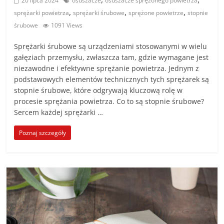
20 lipca 2024
osuszacze
osuszacze sprężonego powietrza
,
,
,
sprężarki powietrza
sprężarki śrubowe
sprężone powietrze
stopnie
śrubowe
1091 Views
Sprężarki śrubowe są urządzeniami stosowanymi w wielu
gałęziach przemysłu, zwłaszcza tam, gdzie wymagane jest
niezawodne i efektywne sprężanie powietrza. Jednym z
podstawowych elementów technicznych tych sprężarek są
stopnie śrubowe, które odgrywają kluczową rolę w
procesie sprężania powietrza. Co to są stopnie śrubowe?
Sercem każdej sprężarki …
Poznaj szczegóły