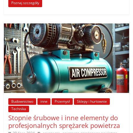
Poznaj szczegóły
Budownictwo
inne
Przemysł
Sklepy i hurtownie
Technika
Stopnie śrubowe i inne elementy do
profesjonalnych sprężarek powietrza
,
,