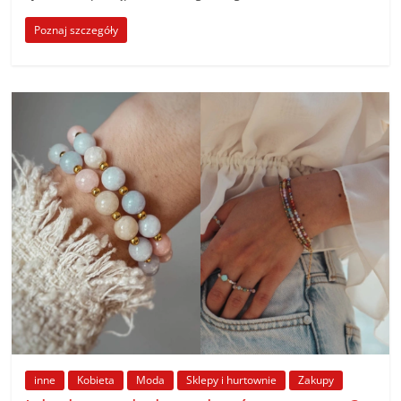
Poznaj szczegóły
inne
Kobieta
Moda
Sklepy i hurtownie
Zakupy