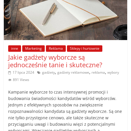
inne
Marketing
Reklama
Sklepy i hurtownie
Jakie gadżety wyborcze są
jednocześnie tanie i skuteczne?
,
,
,
17 lipca 2024
gadżety
gadżety reklamowe
reklama
wybory
891 Views
Kampanie wyborcze to czas intensywnej promocji i
budowania świadomości kandydatów wśród wyborców.
Jednym z efektywnych sposobów na zwiększenie
rozpoznawalności kandydata są gadżety wyborcze. Są one
nie tylko przystępne cenowo, ale także skuteczne w
przyciąganiu uwagi i budowaniu więzi z potencjalnymi
wyborcami. Wręczanie gadżetów wyborczych a …