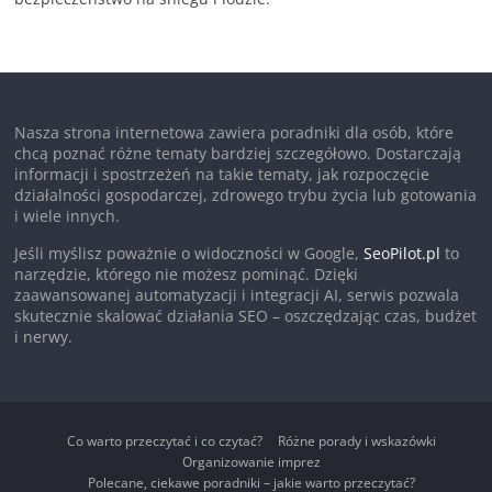
Nasza strona internetowa zawiera poradniki dla osób, które
chcą poznać różne tematy bardziej szczegółowo. Dostarczają
informacji i spostrzeżeń na takie tematy, jak rozpoczęcie
działalności gospodarczej, zdrowego trybu życia lub gotowania
i wiele innych.
Jeśli myślisz poważnie o widoczności w Google,
SeoPilot.pl
to
narzędzie, którego nie możesz pominąć. Dzięki
zaawansowanej automatyzacji i integracji AI, serwis pozwala
skutecznie skalować działania SEO – oszczędzając czas, budżet
i nerwy.
Co warto przeczytać i co czytać?
Różne porady i wskazówki
Organizowanie imprez
Polecane, ciekawe poradniki – jakie warto przeczytać?