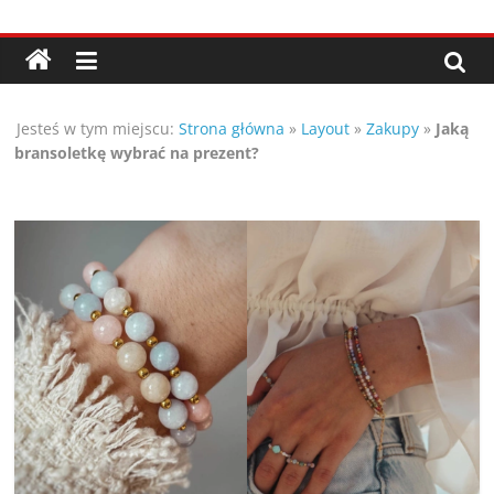
Przejdź
Porady,
do
treści
wskazówki
Jesteś w tym miejscu:
Strona główna
»
Layout
»
Zakupy
»
Jaką
oraz
bransoletkę wybrać na prezent?
ciekawe
rady
–
poznaj
te