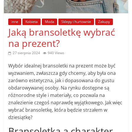
poradniki.
Porady
inne
Kobieta
Moda
Sklepy i hurtownie
Zakupy
–
Jaką bransoletkę wybrać
praktyczne
na prezent?
porady
i
27 sierpnia 2024
940 Views
wskazówki
–
Wybór idealnej bransoletki na prezent może być
poradniki
wyzwaniem, zwłaszcza gdy chcemy, aby była ona
na
zarówno estetyczna, jak i dopasowana do gustu
każdy
obdarowywanej osoby. Na rynku dostępne są
temat
różnorodne style i materiały, co pozwala na
znalezienie czegoś naprawdę wyjątkowego. Jak więc
wybrać bransoletkę, która będzie strzałem w
dziesiątkę?
Bransoletka a charakter