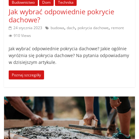
Budownictwo
Dom
Technika
Jak wybrać odpowiednie pokrycie
dachowe?
,
,
,
24 stycznia 2023
budowa
dach
pokrycia dachowe
remont
910 Views
Jak wybrać odpowiednie pokrycia dachowe? Jakie ogólnie
wyróżnia się pokrycia dachowe? Na pytania odpowiadamy
w dzisiejszym artykule.
Poznaj szczegóły