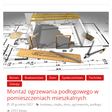
Biznes
Budownictwo
Dom
Społeczeństwo
Technika
Zakupy
Montaż ogrzewania podłogowego w
pomieszczeniach mieszkalnych
,
,
,
,
28 grudnia 2021
budowa
ciepło
dom
ogrzewanie
podłoga
2557 Views