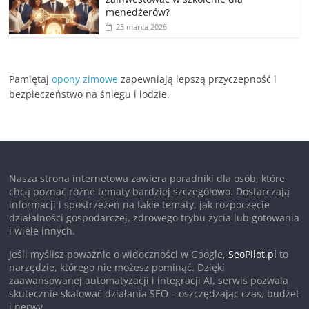
menedżerów?
25 marca 2026
Pamiętaj
opony zimowe
zapewniają lepszą przyczepność i
bezpieczeństwo na śniegu i lodzie.
Nasza strona internetowa zawiera poradniki dla osób, które
chcą poznać różne tematy bardziej szczegółowo. Dostarczają
informacji i spostrzeżeń na takie tematy, jak rozpoczęcie
działalności gospodarczej, zdrowego trybu życia lub gotowania
i wiele innych.
Jeśli myślisz poważnie o widoczności w Google,
SeoPilot.pl
to
narzędzie, którego nie możesz pominąć. Dzięki
zaawansowanej automatyzacji i integracji AI, serwis pozwala
skutecznie skalować działania SEO – oszczędzając czas, budżet
i nerwy.