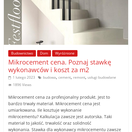
Budownictwo
Dom
Wyróżnione
Mikrocement cena. Poznaj stawkę
wykonawców i koszt za m2
,
,
,
1 lutego 2023
budowa
cement
remont
usługi budowlane
1896 Views
Mikrocement cena za profesjonalny produkt. Jest to
bardzo trwały materiał. Mikrocement cena jest
umiarkowana. Ile kosztuje wykonanie
mikrocementu? Kalkulacja zawsze jest autorska. Taki
materiał to jakość, trwałość oraz solidność
wykonania. Stawka dla wykonawcy mikrocementu zawsze