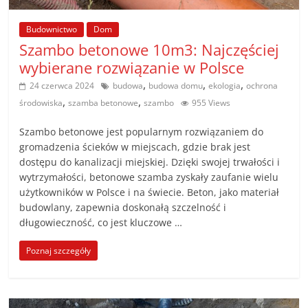
poradniki.
Budownictwo
Dom
Porady
Szambo betonowe 10m3: Najczęściej
–
wybierane rozwiązanie w Polsce
praktyczne
,
,
,
24 czerwca 2024
budowa
budowa domu
ekologia
ochrona
porady
,
,
środowiska
szamba betonowe
szambo
955 Views
i
wskazówki
Szambo betonowe jest popularnym rozwiązaniem do
–
gromadzenia ścieków w miejscach, gdzie brak jest
poradniki
dostępu do kanalizacji miejskiej. Dzięki swojej trwałości i
wytrzymałości, betonowe szamba zyskały zaufanie wielu
na
użytkowników w Polsce i na świecie. Beton, jako materiał
każdy
budowlany, zapewnia doskonałą szczelność i
temat
długowieczność, co jest kluczowe …
Poznaj szczegóły