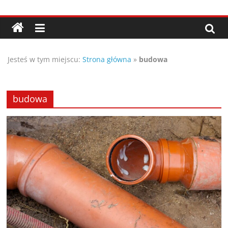
Przejdź
Porady,
do
treści
wskazówki
Jesteś w tym miejscu:
Strona główna
»
budowa
oraz
ciekawe
budowa
rady
–
poznaj
te