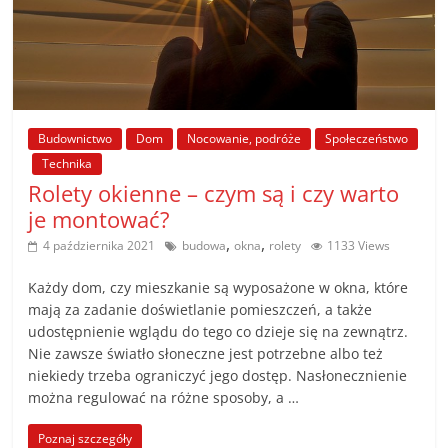
Budownictwo
Dom
Nocowanie, podróże
Społeczeństwo
Technika
Rolety okienne – czym są i czy warto
je montować?
,
,
4 października 2021
budowa
okna
rolety
1133 Views
Każdy dom, czy mieszkanie są wyposażone w okna, które
mają za zadanie doświetlanie pomieszczeń, a także
udostępnienie wglądu do tego co dzieje się na zewnątrz.
Nie zawsze światło słoneczne jest potrzebne albo też
niekiedy trzeba ograniczyć jego dostęp. Nasłonecznienie
można regulować na różne sposoby, a …
Poznaj szczegóły