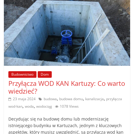
Budownictwo
Dom
Przyłącza WOD KAN Kartuzy: Co warto
wiedzieć?
,
,
,
23 maja 2024
budowa
budowa domu
kanalizacja
przyłącza
,
,
wod-kan
woda
wodociąg
1078 Views
Decydując się na budowę domu lub modernizację
istniejącego budynku w Kartuzach, jednym z kluczowych
aspektów, który musisz uwzględnić, są przyłącza wod kan