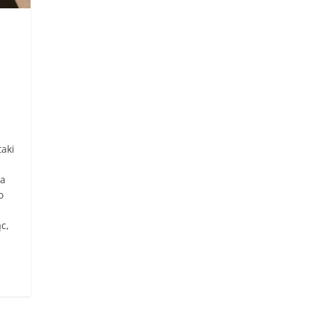
aki
ja
o
a
c,