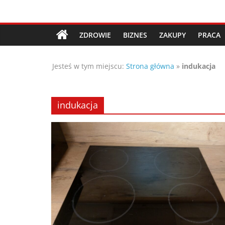
Przejdź
Porady,
do
treści
ZDROWIE
BIZNES
ZAKUPY
PRACA
wskazówki
Jesteś w tym miejscu:
Strona główna
»
indukacja
oraz
ciekawe
indukacja
rady
–
poznaj
te