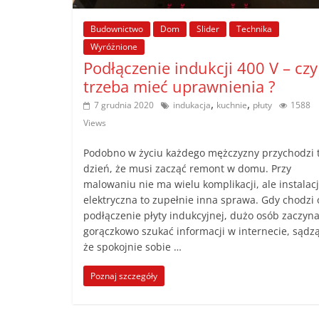
poradniki.
Budownictwo
Dom
Slider
Technika
Wyróżnione
Porady
Podłączenie indukcji 400 V – czy
–
trzeba mieć uprawnienia ?
praktyczne
,
,
porady
7 grudnia 2020
indukacja
kuchnie
płuty
1588
i
Views
wskazówki
Podobno w życiu każdego mężczyzny przychodzi t
–
dzień, że musi zacząć remont w domu. Przy
poradniki
malowaniu nie ma wielu komplikacji, ale instalac
na
elektryczna to zupełnie inna sprawa. Gdy chodzi 
każdy
podłączenie płyty indukcyjnej, dużo osób zaczyn
temat
gorączkowo szukać informacji w internecie, sądzą
że spokojnie sobie …
Poznaj szczegóły