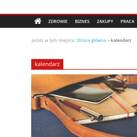
Przejdź
Porady,
do
treści
ZDROWIE
BIZNES
ZAKUPY
PRACA
wskazówki
Jesteś w tym miejscu:
Strona główna
»
kalendarz
oraz
ciekawe
kalendarz
rady
–
poznaj
te