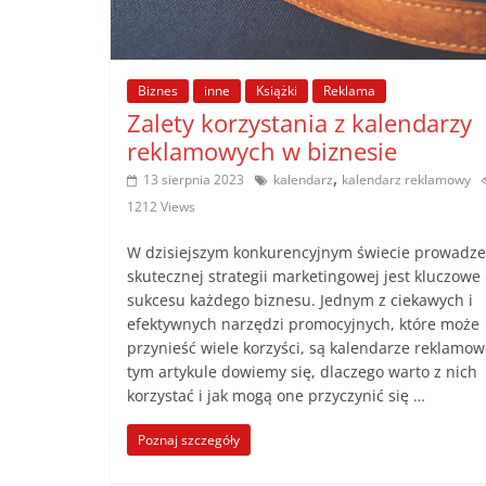
poradniki.
Porady
Biznes
inne
Książki
Reklama
–
Zalety korzystania z kalendarzy
praktyczne
reklamowych w biznesie
porady
,
13 sierpnia 2023
kalendarz
kalendarz reklamowy
i
1212 Views
wskazówki
–
W dzisiejszym konkurencyjnym świecie prowadze
poradniki
skutecznej strategii marketingowej jest kluczowe 
na
sukcesu każdego biznesu. Jednym z ciekawych i
każdy
efektywnych narzędzi promocyjnych, które może
temat
przynieść wiele korzyści, są kalendarze reklamo
tym artykule dowiemy się, dlaczego warto z nich
korzystać i jak mogą one przyczynić się …
Poznaj szczegóły