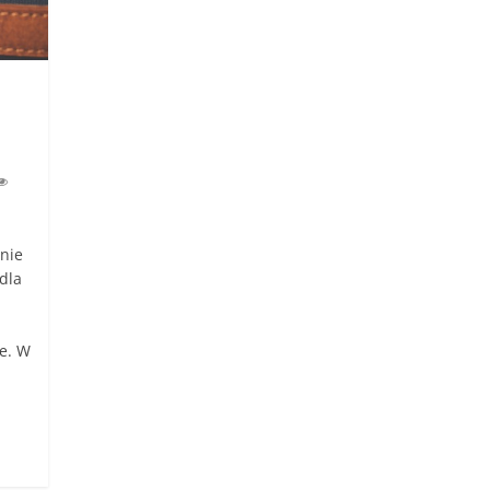
nie
dla
we. W