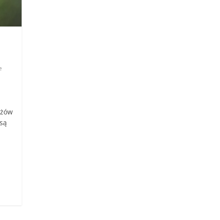
e
ężów
 są