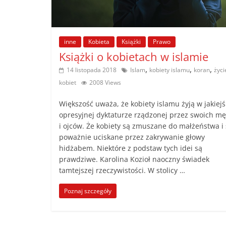
poradniki.
Porady
inne
Kobieta
Książki
Prawo
–
Książki o kobietach w islamie
praktyczne
,
,
,
14 listopada 2018
Islam
kobiety islamu
koran
życi
porady
kobiet
2008 Views
i
wskazówki
Większość uważa, że kobiety islamu żyją w jakiejś
–
opresyjnej dyktaturze rządzonej przez swoich m
poradniki
i ojców. Że kobiety są zmuszane do małżeństwa i
na
poważnie uciskane przez zakrywanie głowy
każdy
hidżabem. Niektóre z podstaw tych idei są
prawdziwe. Karolina Kozioł naoczny świadek
temat
tamtejszej rzeczywistości. W stolicy …
Poznaj szczegóły