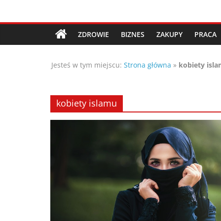
Przejdź
Porady,
do
treści
ZDROWIE
BIZNES
ZAKUPY
PRACA
wskazówki
Jesteś w tym miejscu:
Strona główna
»
kobiety isl
oraz
ciekawe
kobiety islamu
rady
–
poznaj
te