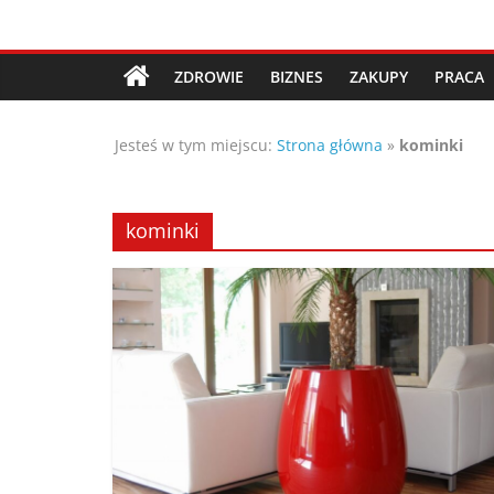
Przejdź
Porady,
do
treści
ZDROWIE
BIZNES
ZAKUPY
PRACA
wskazówki
Jesteś w tym miejscu:
Strona główna
»
kominki
oraz
ciekawe
kominki
rady
–
poznaj
te