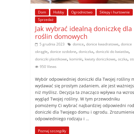
poradniki.
Dom
Hobby
Ogrodnictwo
Sklepy i hurtownie
Sprzedaż
Porady
Jak wybrać idealną doniczkę dla
–
roślin domowych
praktyczne
,
,
porady
5 grudnia 2023
donice
donice kwadratowe
donice
,
,
,
,
i
okrągłe
donice ozdobne
doniczka
doniczki do kwiatów
,
,
,
,
wskazówki
doniczki plastikowe
kominki
kwiaty doniczkowe
oczka
sto
–
950 Views
poradniki
Wybór odpowiedniej doniczki dla Twojej rośliny 
na
wydawać się prostym zadaniem, ale jest ważniejs
każdy
niż myślisz. Decyzja ta znacząco wpływa na wzros
temat
wygląd Twojej rośliny. W tym przewodniku
pomożemy Ci wybrać najbardziej odpowiedni rod
doniczki dla Twojego domu i ogrodu. Zrozumieni
odpowiedniego rodzaju i …
Poznaj szczegóły