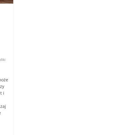
liki
może
zy
t i
zaj
e