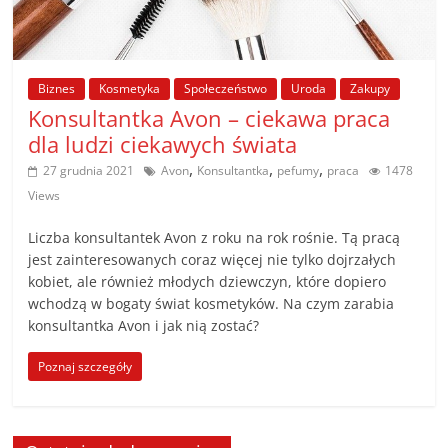
poradniki.
Porady
Biznes
Kosmetyka
Społeczeństwo
Uroda
Zakupy
–
Konsultantka Avon – ciekawa praca
praktyczne
porady
dla ludzi ciekawych świata
i
,
,
,
27 grudnia 2021
Avon
Konsultantka
pefumy
praca
1478
wskazówki
Views
–
poradniki
Liczba konsultantek Avon z roku na rok rośnie. Tą pracą
na
jest zainteresowanych coraz więcej nie tylko dojrzałych
kobiet, ale również młodych dziewczyn, które dopiero
każdy
wchodzą w bogaty świat kosmetyków. Na czym zarabia
temat
konsultantka Avon i jak nią zostać?
Poznaj szczegóły