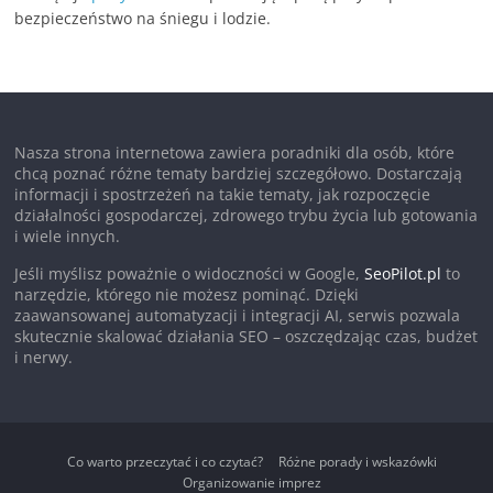
bezpieczeństwo na śniegu i lodzie.
Nasza strona internetowa zawiera poradniki dla osób, które
chcą poznać różne tematy bardziej szczegółowo. Dostarczają
informacji i spostrzeżeń na takie tematy, jak rozpoczęcie
działalności gospodarczej, zdrowego trybu życia lub gotowania
i wiele innych.
Jeśli myślisz poważnie o widoczności w Google,
SeoPilot.pl
to
narzędzie, którego nie możesz pominąć. Dzięki
zaawansowanej automatyzacji i integracji AI, serwis pozwala
skutecznie skalować działania SEO – oszczędzając czas, budżet
i nerwy.
Co warto przeczytać i co czytać?
Różne porady i wskazówki
Organizowanie imprez