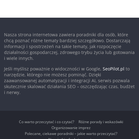
Nasza strona internetowa zawiera poradniki dla osób, które
chcą poznać różne tematy bardziej szczegółowo. Dostarczają
informacji i spostrzeżeń na takie tematy, jak rozpoczęcie
działalności gospodarczej, zdrowego trybu życia lub gotowania
i wiele innych.
Jeśli myślisz poważnie o widoczności w Google,
SeoPilot.pl
to
narzędzie, którego nie możesz pominąć. Dzięki
zaawansowanej automatyzacji i integracji AI, serwis pozwala
skutecznie skalować działania SEO – oszczędzając czas, budżet
i nerwy.
Co warto przeczytać i co czytać?
Różne porady i wskazówki
Organizowanie imprez
Polecane, ciekawe poradniki – jakie warto przeczytać?