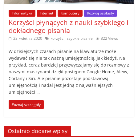
poradniki.
Informatyka
Internet
Komputery
Rozwój osobisty
Porady
Korzyści płynących z nauki szybkiego i
–
dokładnego pisania
praktyczne
,
23 kwietnia 2020
korzyści
szybkie pisanie
822 Views
porady
i
W dzisiejszych czasach pisanie na klawiaturze może
wskazówki
wydawać się nie tak ważną umiejętnością, jak kiedyś. Na
–
przykład, coraz bardziej przyzwyczajamy się do rozmowy z
naszymi maszynami dzięki postępom Google Home, Alexy,
poradniki
Cortany i Siri. Ale pisanie pozostaje podstawową
na
umiejętnością i nadal jest jedną z najważniejszych
każdy
umiejętności …
temat
Poznaj szczegóły
Ostatnio dodane wpisy