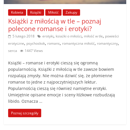
poradniki.
Kobieta
Książki
Miłość
Zakupy
Porady
Książki z miłością w tle – poznaj
–
polecone romanse i erotyki?
praktyczne
,
,
,
5 lutego 2018
erotyki
ksiażki o miłości
miłość w tle
powieści
porady
,
,
,
,
,
erotyczne
psychoskok
romans
romantyczna miłość
romantyczny
i
serca
1447 Views
wskazówki
–
Książki – romanse i erotyki cieszą się ogromną
poradniki
popularnością. Książki z miłością w tle zawsze bowiem
na
rozpalają zmysły. Nie można dziwić się, że płomienne
każdy
romanse to jedne z najpoczytniejszych lektur.
Popularnością cieszą się również namiętne erotyki.
temat
Umiejętnie opisane emocje i sceny łóżkowe rozbudzają
libido. Oznacza …
Poznaj szczegóły