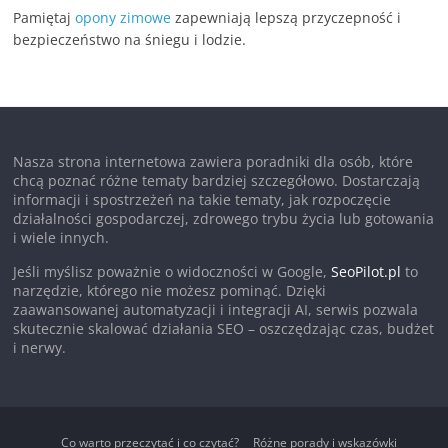
Pamiętaj
opony zimowe
zapewniają lepszą przyczepność i
bezpieczeństwo na śniegu i lodzie.
Nasza strona internetowa zawiera poradniki dla osób, które
chcą poznać różne tematy bardziej szczegółowo. Dostarczają
informacji i spostrzeżeń na takie tematy, jak rozpoczęcie
działalności gospodarczej, zdrowego trybu życia lub gotowania
i wiele innych.
Jeśli myślisz poważnie o widoczności w Google,
SeoPilot.pl
to
narzędzie, którego nie możesz pominąć. Dzięki
zaawansowanej automatyzacji i integracji AI, serwis pozwala
skutecznie skalować działania SEO – oszczędzając czas, budżet
i nerwy.
Co warto przeczytać i co czytać?
Różne porady i wskazówki