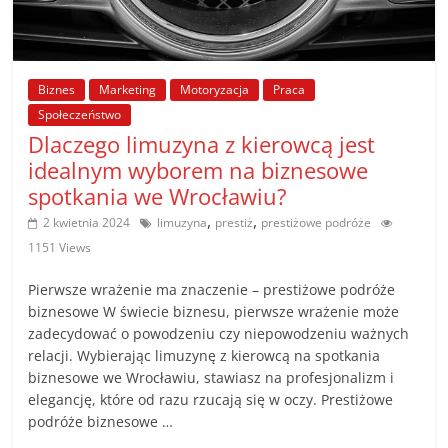
poradniki.
Porady
–
Biznes
Marketing
Motoryzacja
Praca
praktyczne
Społeczeństwo
porady
Dlaczego limuzyna z kierowcą jest
i
idealnym wyborem na biznesowe
wskazówki
spotkania we Wrocławiu?
–
,
,
2 kwietnia 2024
limuzyna
prestiż
prestiżowe podróże
poradniki
1151 Views
na
każdy
Pierwsze wrażenie ma znaczenie – prestiżowe podróże
temat
biznesowe W świecie biznesu, pierwsze wrażenie może
zadecydować o powodzeniu czy niepowodzeniu ważnych
relacji. Wybierając limuzynę z kierowcą na spotkania
biznesowe we Wrocławiu, stawiasz na profesjonalizm i
elegancję, które od razu rzucają się w oczy. Prestiżowe
podróże biznesowe …