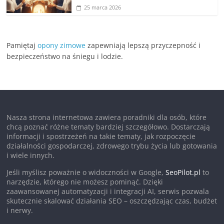
25 marca 2026
Pamiętaj
opony zimowe
zapewniają lepszą przyczepność i
bezpieczeństwo na śniegu i lodzie.
Nasza strona internetowa zawiera poradniki dla osób, które
chcą poznać różne tematy bardziej szczegółowo. Dostarczają
informacji i spostrzeżeń na takie tematy, jak rozpoczęcie
działalności gospodarczej, zdrowego trybu życia lub gotowania
i wiele innych.
Jeśli myślisz poważnie o widoczności w Google,
SeoPilot.pl
to
narzędzie, którego nie możesz pominąć. Dzięki
zaawansowanej automatyzacji i integracji AI, serwis pozwala
skutecznie skalować działania SEO – oszczędzając czas, budżet
i nerwy.