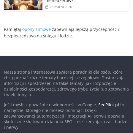
menedżerów?
25 marca 2026
Pamiętaj
opony zimowe
zapewniają lepszą przyczepność i
bezpieczeństwo na śniegu i lodzie.
Nasza strona internetowa zawiera poradniki dla osób, które
chcą poznać różne tematy bardziej szczegółowo. Dostarczają
informacji i spostrzeżeń na takie tematy, jak rozpoczęcie
działalności gospodarczej, zdrowego trybu życia lub gotowania
i wiele innych.
Jeśli myślisz poważnie o widoczności w Google,
SeoPilot.pl
to
narzędzie, którego nie możesz pominąć. Dzięki
zaawansowanej automatyzacji i integracji AI, serwis pozwala
skutecznie skalować działania SEO – oszczędzając czas, budżet
i nerwy.