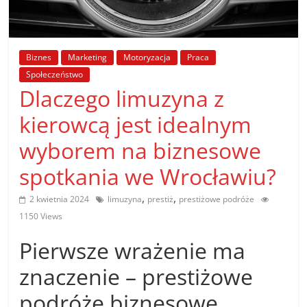
poradniki.
Porady
Biznes
Marketing
Motoryzacja
Praca
–
Społeczeństwo
praktyczne
Dlaczego limuzyna z
porady
i
kierowcą jest idealnym
wskazówki
wyborem na biznesowe
–
poradniki
spotkania we Wrocławiu?
na
każdy
,
,
2 kwietnia 2024
limuzyna
prestiż
prestiżowe podróże
temat
1150 Views
Pierwsze wrażenie ma
znaczenie – prestiżowe
podróże biznesowe