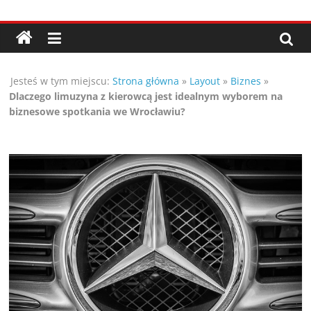
Przejdź
Porady,
do
treści
wskazówki
Jesteś w tym miejscu:
Strona główna
»
Layout
»
Biznes
»
oraz
Dlaczego limuzyna z kierowcą jest idealnym wyborem na
biznesowe spotkania we Wrocławiu?
ciekawe
rady
–
poznaj
te