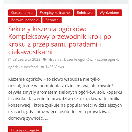
poradniki.
Gastronomia
Przepisy kulinarne
Rolnictwo
Wyróżnione
Porady
Zdrowe jedzenie
Zdrowie
–
Sekrety kiszenia ogórków:
praktyczne
Kompleksowy przewodnik krok po
porady
kroku z przepisami, poradami i
i
ciekawostkami
wskazówki
,
,
,
28 czerwca 2023
kiszenie
kiszenie ogórków
kiszone ogórki
–
,
ogórki
superfood
1408 Views
poradniki
na
Kiszenie ogórków – to słowo wzbudza nie tylko
każdy
nostalgiczne wspomnienia z dzieciństwa, ale również
temat
ożywia zmysły aromatem zielonych ogórków, soli, koperku
i czosnku. Kiszenie to prawdziwa sztuka, dawna technika
konserwacji, która zyskuje na popularności w dzisiejszych
czasach, gdy coraz więcej osób docenia prawdziwą,
domową żywność. …
Poznaj szczegóły