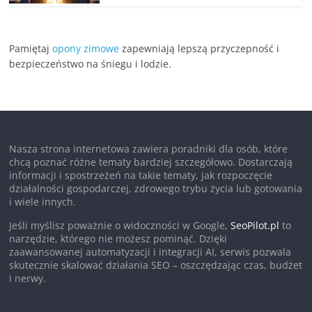
Pamiętaj
opony zimowe
zapewniają lepszą przyczepność i
bezpieczeństwo na śniegu i lodzie.
Nasza strona internetowa zawiera poradniki dla osób, które
chcą poznać różne tematy bardziej szczegółowo. Dostarczają
informacji i spostrzeżeń na takie tematy, jak rozpoczęcie
działalności gospodarczej, zdrowego trybu życia lub gotowania
i wiele innych.
Jeśli myślisz poważnie o widoczności w Google,
SeoPilot.pl
to
narzędzie, którego nie możesz pominąć. Dzięki
zaawansowanej automatyzacji i integracji AI, serwis pozwala
skutecznie skalować działania SEO – oszczędzając czas, budżet
i nerwy.