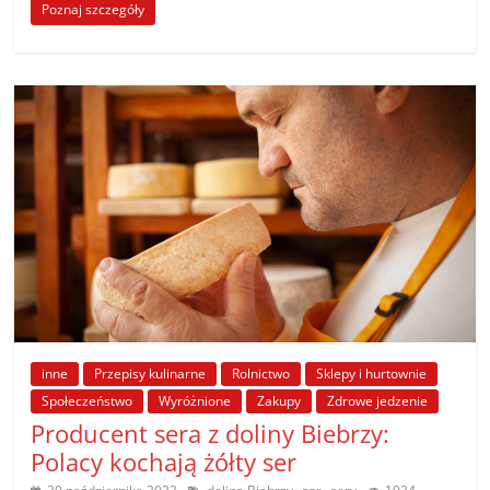
Poznaj szczegóły
inne
Przepisy kulinarne
Rolnictwo
Sklepy i hurtownie
Społeczeństwo
Wyróżnione
Zakupy
Zdrowe jedzenie
Producent sera z doliny Biebrzy:
Polacy kochają żółty ser
,
,