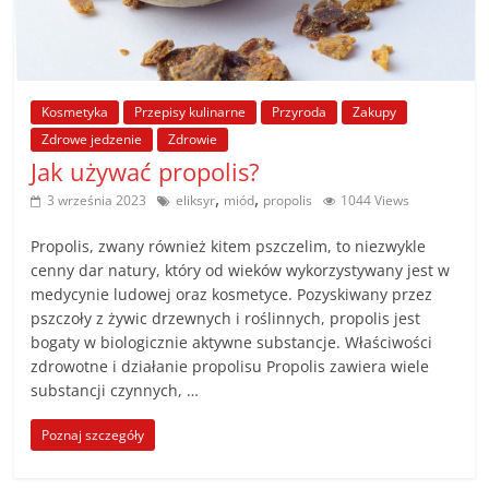
Kosmetyka
Przepisy kulinarne
Przyroda
Zakupy
Zdrowe jedzenie
Zdrowie
Jak używać propolis?
,
,
3 września 2023
eliksyr
miód
propolis
1044 Views
Propolis, zwany również kitem pszczelim, to niezwykle
cenny dar natury, który od wieków wykorzystywany jest w
medycynie ludowej oraz kosmetyce. Pozyskiwany przez
pszczoły z żywic drzewnych i roślinnych, propolis jest
bogaty w biologicznie aktywne substancje. Właściwości
zdrowotne i działanie propolisu Propolis zawiera wiele
substancji czynnych, …
Poznaj szczegóły