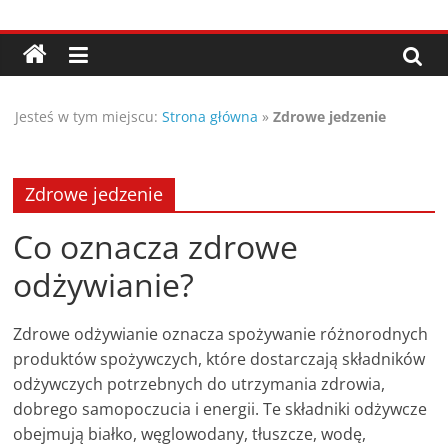
Przejdź
Porady,
do
treści
wskazówki
Jesteś w tym miejscu:
Strona główna
»
Zdrowe jedzenie
oraz
ciekawe
Zdrowe jedzenie
rady
Co oznacza zdrowe
odżywianie?
–
Zdrowe odżywianie oznacza spożywanie różnorodnych
poznaj
produktów spożywczych, które dostarczają składników
odżywczych potrzebnych do utrzymania zdrowia,
te
dobrego samopoczucia i energii. Te składniki odżywcze
obejmują białko, węglowodany, tłuszcze, wodę,