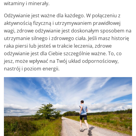
poradniki.
witaminy i minerały.
Odżywianie jest ważne dla każdego. W połączeniu z
Porady
aktywnością fizyczną i utrzymywaniem prawidłowej
–
wagi, zdrowe odżywianie jest doskonałym sposobem na
praktyczne
utrzymanie silnego i zdrowego ciała. Jeśli masz historię
porady
raka piersi lub jesteś w trakcie leczenia, zdrowe
i
odżywianie jest dla Ciebie szczególnie ważne. To, co
wskazówki
jesz, może wpływać na Twój układ odpornościowy,
–
nastrój i poziom energii.
poradniki
na
każdy
temat