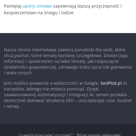
Pamiętaj
opony zimowe
zapewniają lepszą przyczepność i
bezpieczeństwo na śniegu i lodzie.
Nasza strona internetowa zawiera poradniki dla osób, które
chcą poznać różne tematy bardziej szczegółowo. Dostarczają
informacji i spostrzeżeń na takie tematy, jak rozpoczęcie
działalności gospodarczej, zdrowego trybu życia lub gotowania
i wiele innych.
Jeśli myślisz poważnie o widoczności w Google,
SeoPilot.pl
to
narzędzie, którego nie możesz pominąć. Dzięki
zaawansowanej automatyzacji i integracji AI, serwis pozwala
skutecznie skalować działania SEO – oszczędzając czas, budżet
i nerwy.
Co warto przeczytać i co czytać?
Różne porady i wskazówki