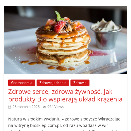
Gastronomia
Zdrowe jedzenie
Zdrowie
Zdrowe serce, zdrowa żywność. Jak
produkty Bio wspierają układ krążenia
28 sierpnia 2023
964 Views
Natura w słodkim wydaniu – zdrowe słodycze Wkraczając
na witrynę biosklep.com.pl, od razu wpadasz w wir