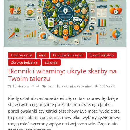
Gastronomia
inne
Przepisy kulinarne
Społeczeństwo
Zdrowe jedzenie
Zdrowie
Błonnik i witaminy: ukryte skarby na
Twoim talerzu
,
,
16 sierpnia 2024
błonnik
jedzenia
witaminy
768 Views
Kiedy ostatnio zastanawiałeś się, co tak naprawdę dzieje
się w twoim organizmie po zjedzeniu świeżego jabłka,
porcji owsianki czy garści orzechów? Być może wydaje się
to proste, ale te codzienne, niewielkie wybory żywieniowe
mogą mieć ogromny wpływ na twoje zdrowie. Często nie