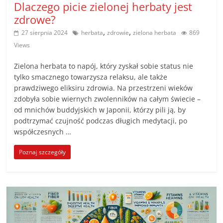
Dlaczego picie zielonej herbaty jest
zdrowe?
,
,
27 sierpnia 2024
herbata
zdrowie
zielona herbata
869
Views
Zielona herbata to napój, który zyskał sobie status nie
tylko smacznego towarzysza relaksu, ale także
prawdziwego eliksiru zdrowia. Na przestrzeni wieków
zdobyła sobie wiernych zwolenników na całym świecie –
od mnichów buddyjskich w Japonii, którzy pili ją, by
podtrzymać czujność podczas długich medytacji, po
współczesnych …
Poznaj szczegóły