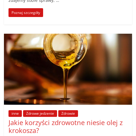
zdajemy sobie sprawy, …
Poznaj szczegóły
inne
Zdrowe jedzenie
Zdrowie
Jakie korzyści zdrowotne niesie olej z
krokosza?