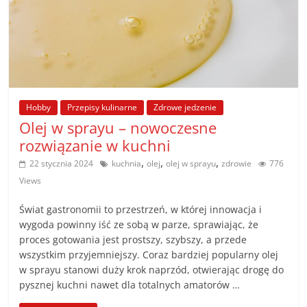
Hobby
Przepisy kulinarne
Zdrowe jedzenie
Olej w sprayu – nowoczesne
rozwiązanie w kuchni
,
,
,
22 stycznia 2024
kuchnia
olej
olej w sprayu
zdrowie
776
Views
Świat gastronomii to przestrzeń, w której innowacja i
wygoda powinny iść ze sobą w parze, sprawiając, że
proces gotowania jest prostszy, szybszy, a przede
wszystkim przyjemniejszy. Coraz bardziej popularny olej
w sprayu stanowi duży krok naprzód, otwierając drogę do
pysznej kuchni nawet dla totalnych amatorów …