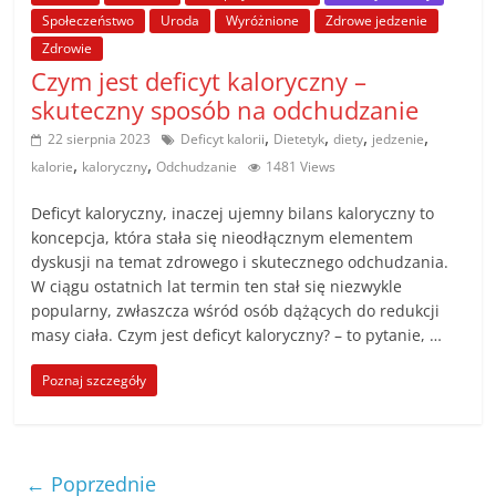
Społeczeństwo
Uroda
Wyróżnione
Zdrowe jedzenie
Zdrowie
Czym jest deficyt kaloryczny –
skuteczny sposób na odchudzanie
,
,
,
,
22 sierpnia 2023
Deficyt kalorii
Dietetyk
diety
jedzenie
,
,
kalorie
kaloryczny
Odchudzanie
1481 Views
Deficyt kaloryczny, inaczej ujemny bilans kaloryczny to
koncepcja, która stała się nieodłącznym elementem
dyskusji na temat zdrowego i skutecznego odchudzania.
W ciągu ostatnich lat termin ten stał się niezwykle
popularny, zwłaszcza wśród osób dążących do redukcji
masy ciała. Czym jest deficyt kaloryczny? – to pytanie, …
Poznaj szczegóły
← Poprzednie